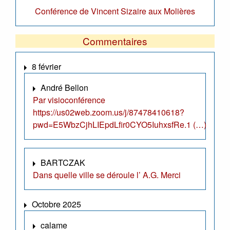
Conférence de Vincent Sizaire aux Molières
Commentaires
8 février
André Bellon
Par visioconférence
https://us02web.zoom.us/j/87478410618?
pwd=E5WbzCjhLIEpdLfir0CYO5IuhxsfRe.1 (…)
BARTCZAK
Dans quelle ville se déroule l’ A.G. Merci
Octobre 2025
calame