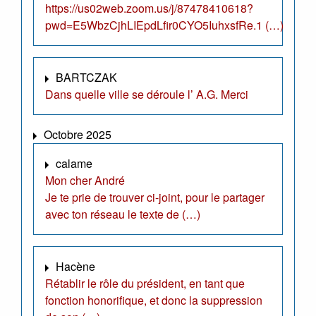
https://us02web.zoom.us/j/87478410618?
pwd=E5WbzCjhLIEpdLfir0CYO5IuhxsfRe.1 (…)
BARTCZAK
Dans quelle ville se déroule l’ A.G. Merci
Octobre 2025
calame
Mon cher André
Je te prie de trouver ci-joint, pour le partager
avec ton réseau le texte de (…)
Hacène
Rétablir le rôle du président, en tant que
fonction honorifique, et donc la suppression