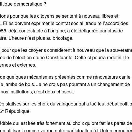
olitique démocratique ?
itions pour que les citoyens se sentent à nouveau libres et
. Elles doivent exprimer le contrat social, traduire l’accord des
958, déjà contestable à l’origine, a été défigurée par plus de
re. L’heure n’est plus au bricolage.
es pour que les citoyens considèrent à nouveau que la souverain
tée de l’élection d’une Constituante. Celle-ci pourra redéfinir le
ternes et externes.
ter de quelques mécanismes présentés comme rénovateurs car le
 une jambe de bois. Je ne crois pas pourtant à un changement de
nos institutions, c’est deux choses :
islatives sur les choix du vainqueur qui a tué tout débat politiq
a 5° République.
édible qui est liée très fortement au choix qu’ont fait les partis de
n utilisant comme verrou notre participation à l’Union europée