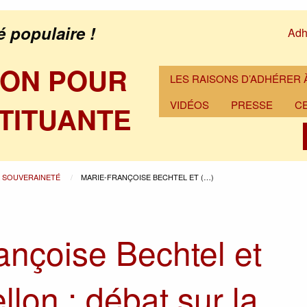
é populaire !
Adh
ION POUR
LES RAISONS D’ADHÉRER À
VIDÉOS
PRESSE
C
TITUANTE
A SOUVERAINETÉ
MARIE-FRANÇOISE BECHTEL ET (…)
ançoise Bechtel et
lon : débat sur la