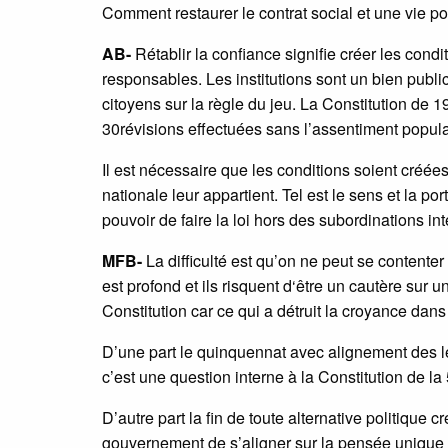
Comment restaurer le contrat social et une vie p
AB-
Rétablir la confiance signifie créer les cond
responsables. Les institutions sont un bien public
citoyens sur la règle du jeu. La Constitution de 1
30révisions effectuées sans l’assentiment populai
Il est nécessaire que les conditions soient créé
nationale leur appartient. Tel est le sens et la por
pouvoir de faire la loi hors des subordinations in
MFB-
La difficulté est qu’on ne peut se conten
est profond et ils risquent d‘être un cautère sur
Constitution car ce qui a détruit la croyance dans 
D’une part le quinquennat avec alignement des lég
c’est une question interne à la Constitution de l
D’autre part la fin de toute alternative politique cr
gouvernement de s’aligner sur la pensée unique e