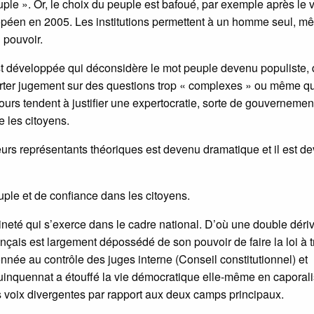
ple ». Or, le choix du peuple est bafoué, par exemple après le 
uropéen en 2005. Les institutions permettent à un homme seul, 
u pouvoir.
 développée qui déconsidère le mot peuple devenu populiste, 
rter jugement sur des questions trop « complexes » ou même qu
ours tendent à justifier une expertocratie, sorte de gouvernemen
 les citoyens.
leurs représentants théoriques est devenu dramatique et il est d
uple et de confiance dans les citoyens.
ineté qui s’exerce dans le cadre national. D’où une double déri
nçais est largement dépossédé de son pouvoir de faire la loi à t
onnée au contrôle des juges interne (Conseil constitutionnel) et
inquennat a étouffé la vie démocratique elle-même en caporali
 les voix divergentes par rapport aux deux camps principaux.