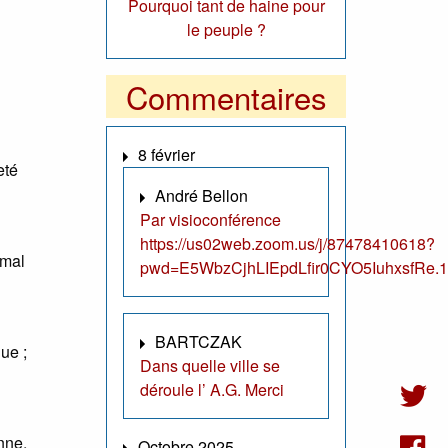
Pourquoi tant de haine pour
le peuple ?
Commentaires
8 février
eté
André Bellon
Par visioconférence
https://us02web.zoom.us/j/87478410618?
 mal
pwd=E5WbzCjhLIEpdLfir0CYO5IuhxsfRe.1
BARTCZAK
ue ;
Dans quelle ville se
déroule l’ A.G. Merci
nne.
Octobre 2025