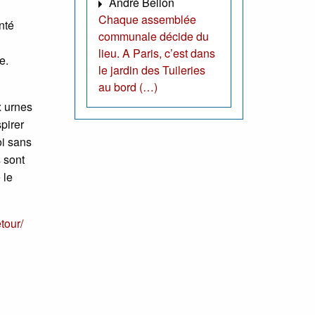
André Bellon
Chaque assemblée
nté
communale décide du
lieu. A Paris, c’est dans
e.
le jardin des Tuileries
au bord (…)
x urnes
pirer
oi sans
s sont
 le
tour/