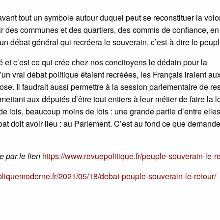
 avant tout un symbole autour duquel peut se reconstituer la volo
artir des communes et des quartiers, des commis de confiance, en
n débat général qui recréera le souverain, c’est-à-dire le peupl
 et c’est ce qui crée chez nos concitoyens le dédain pour la
’un vrai débat politique étaient recréées, les Français iraient au
se. Il faudrait aussi permettre à la session parlementaire de res
ttant aux députés d’être tout entiers à leur métier de faire la l
de lois, beaucoup moins de lois : une grande partie d’entre elle
débat doit avoir lieu : au Parlement. C’est au fond ce que demande
re par le lien
https://www.revuepolitique.fr/peuple-souverain-le-re
ubliquemoderne.fr/2021/05/18/debat-peuple-souverain-le-retour/