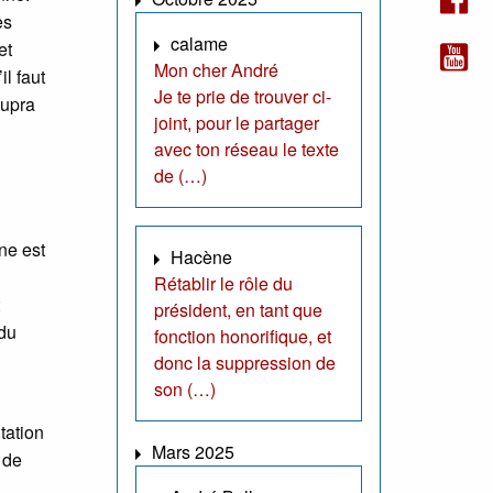
es
calame
et
Mon cher André
l faut
Je te prie de trouver ci-
supra
joint, pour le partager
avec ton réseau le texte
de (…)
ne est
Hacène
Rétablir le rôle du
président, en tant que
 du
fonction honorifique, et
donc la suppression de
son (…)
tation
Mars 2025
 de