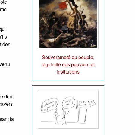
vote
même
qui
’ils
t des
Souveraineté du peuple,
evenu
légitimité des pouvoirs et
institutions
ve dont
ravers
sant la