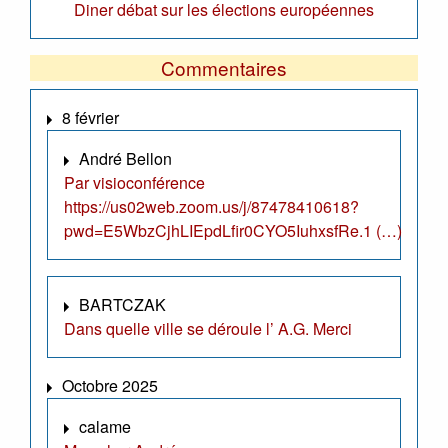
Diner débat sur les élections européennes
Commentaires
8 février
André Bellon
Par visioconférence
https://us02web.zoom.us/j/87478410618?
pwd=E5WbzCjhLIEpdLfir0CYO5IuhxsfRe.1 (…)
BARTCZAK
Dans quelle ville se déroule l’ A.G. Merci
Octobre 2025
calame