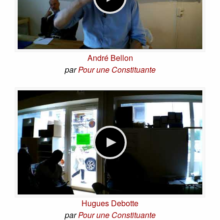
André Bellon
par
Pour une Constituante
Hugues Debotte
par
Pour une Constituante