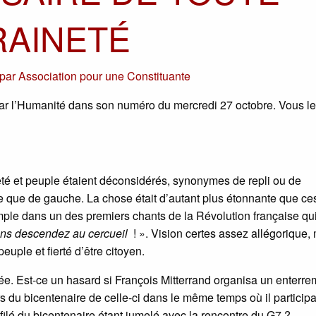
AINETÉ
par
Association pour une Constituante
 par l’Humanité dans son numéro du mercredi 27 octobre. Vous le
té et peuple étaient déconsidérés, synonymes de repli ou de
e que de gauche. La chose était d’autant plus étonnante que ce
exemple dans un des premiers chants de la Révolution française qu
ans descendez au cercueil
! ». Vision certes assez allégorique,
peuple et fierté d’être citoyen.
pée. Est-ce un hasard si François Mitterrand organisa un enterre
s du bicentenaire de celle-ci dans le même temps où il participai
éfilé du bicentenaire étant jumelé avec la rencontre du G7 ?