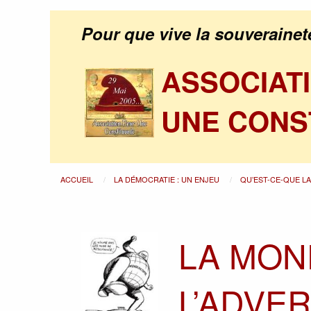
Pour que vive la souverainet
ASSOCIAT
UNE CONS
ACCUEIL
LA DÉMOCRATIE : UN ENJEU
QU’EST-CE-QUE L
LA MON
L’ADVE