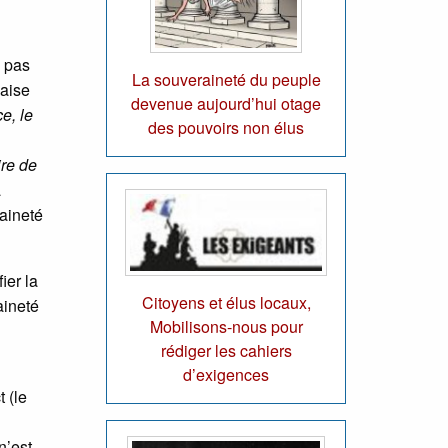
e pas
La souveraineté du peuple
çaise
devenue aujourd’hui otage
e, le
des pouvoirs non élus
ire de
a
aineté
ier la
Citoyens et élus locaux,
aineté
Mobilisons-nous pour
rédiger les cahiers
d’exigences
 (le
n’est