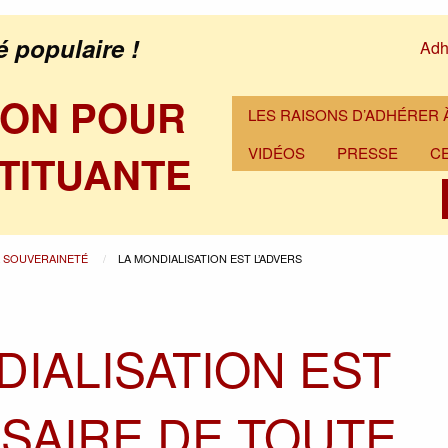
é populaire !
Adh
ION POUR
LES RAISONS D’ADHÉRER À
VIDÉOS
PRESSE
C
TITUANTE
A SOUVERAINETÉ
LA MONDIALISATION EST L’ADVERS
DIALISATION EST
RSAIRE DE TOUTE