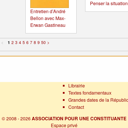
Penser la situation
Entretien d’André
Bellon avec Max-
Erwan Gastineau
<
1
2
3
4
5
6
7
8
9
50
>
Librairie
Textes fondamentaux
Grandes dates de la Républi
Contact
© 2008 - 2026
ASSOCIATION POUR UNE CONSTITUANTE
Espace privé