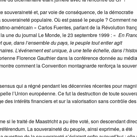
ute souveraineté et, par voie de conséquence, de la démocratie
la souveraineté populaire. Où est passé le peuple ? Comment n
 latino-américain » Carlos Fuentes, parlant de la Révolution fran
à la une du journal Le Monde, le 23 septembre 1999 : «
En Franc
fut que, dans l’ensemble du pays, le peuple tout entier agit
aires. L’événement est unique, à une telle échelle, dans l’histo
storienne Florence Gauthier dans la conférence donnée au médi
 montre comment la Convention montagnarde renforça la souver
nsensus qui a régné pendant les décennies récentes pour magnif
ppelle l’Union européenne. Ce fut la destruction de toute souver
des intérêts financiers et sur la valorisation sans contrôle des
si le traité de Maastricht a pu être voté, son descendant direct
r référendum. La souveraineté du peuple, ainsi exprimée, a été
 question de la souveraineté s’éclaircit enfin aujourd’hui : elle 