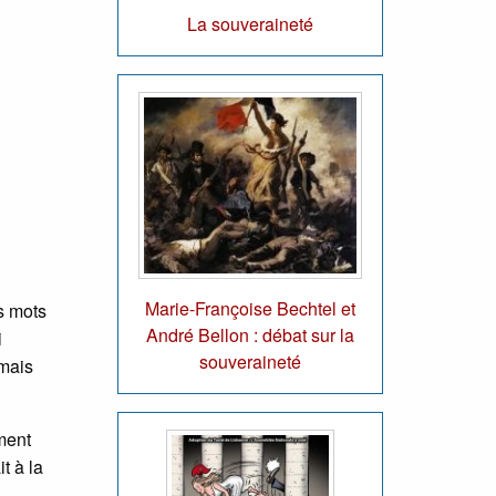
La souveraineté
Marie-Françoise Bechtel et
s mots
André Bellon : débat sur la
i
souveraineté
 mais
ment
t à la