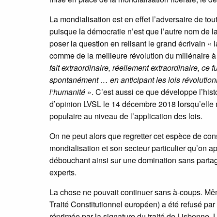
La mondialisation est en effet l’adversaire de to
puisque la démocratie n’est que l’autre nom de 
poser la question en relisant le grand écrivain «
comme de la meilleure révolution du millénaire 
fait extraordinaire, réellement extraordinaire, ce 
spontanément … en anticipant les lois révolutionn
l’humanité
». C’est aussi ce que développe l’hi
d’opinion LVSL le 14 décembre 2018 lorsqu’elle
populaire au niveau de l’application des lois.
On ne peut alors que regretter cet espèce de co
mondialisation et son secteur particulier qu’on a
débouchant ainsi sur une domination sans partage 
experts.
La chose ne pouvait continuer sans à-coups. Même 
Traité Constitutionnel européen) a été refusé pa
réprimée par la signature du traité de Lisbonne. La