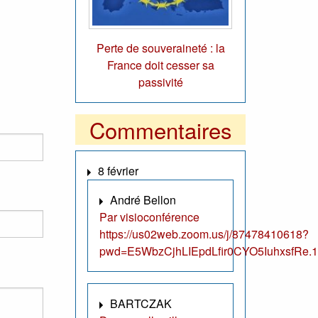
Perte de souveraineté : la
France doit cesser sa
passivité
Commentaires
8 février
André Bellon
Par visioconférence
https://us02web.zoom.us/j/87478410618?
pwd=E5WbzCjhLIEpdLfir0CYO5IuhxsfRe.1
BARTCZAK