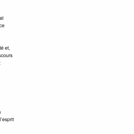
al
ce
é et,
scours
:
s
’esprit