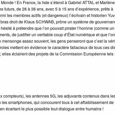
 Monde ! En France, la liste s’étend à Gabriel ATTAL et Marlène
futurs, de 28 à 38 ans, avec 5 à 15 ans d’expérience, prêts à
mi les membres actifs (et dangereux) l’écrivain et historien Yuv
 bras droit de Klaus SCHWAB, prône un système de gouvernan
s hésité à prétendre que l’on pouvait pirater l’homme (comme un
nts, de justifier un veritable coup d’État numérique et que l’on
n mensonge assez souvent, les gens penseront que c’est la vérit
roles mettent en évidence le caractère fallacieux de tous ces di
; elles éclairent des projets de la Commission Européenne tels 
e
ux compteurs), les antennes 5G, les adjuvants contenus dans le
les smartphones, qui concourent tous à cet affaiblissement de l
en écartant le plus possible tout dialogue entre humains !