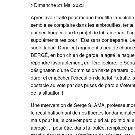
Dimanche 21 Mai 2023
Après avoir traité pour menue broutille la « ni
semble se complaire dans les embrouilles, tente
par ses troupes que le projet de loi ramenant l’âg
supplémentaires pour l’État sans contrepartie. L
sur le tabac. Donc cet argument a peu de chance
BERGÉ, en bon chien de garde, a agité le risque 
répondre favorablement, en 1ère lecture, le Sénat
désignation d’une Commission mixte paritaire, qu
durer et empêcher l’exécution de la loi Retraite, 
obstacle au vote par des prises de parole s’étern
de la situation !
Une intervention de Serge SLAMA, professeur de D
le recul hallucinant de nos libertés fondamentale
mais pour lui, le pouvoir perd pied au point d’alle
abrogé … pour être, dans la foulée, remplacé par la