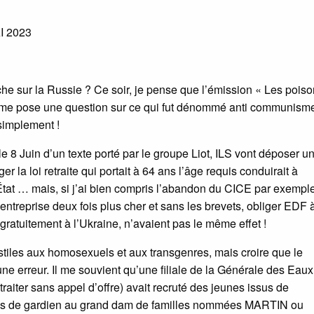
 2023
he sur la Russie ? Ce soir, je pense que l’émission « Les pois
me pose une question sur ce qui fut dénommé anti communism
 simplement !
le 8 Juin d’un texte porté par le groupe Liot, ILS vont déposer u
r la loi retraite qui portait à 64 ans l’âge requis conduirait à
État … mais, si j’ai bien compris l’abandon du CICE par exemple
ntreprise deux fois plus cher et sans les brevets, obliger EDF 
gratuitement à l’Ukraine, n’avaient pas le même effet !
stiles aux homosexuels et aux transgenres, mais croire que le
une erreur. Il me souvient qu’une filiale de la Générale des Eau
raiter sans appel d’offre) avait recruté des jeunes issus de
ostes de gardien au grand dam de familles nommées MARTIN ou