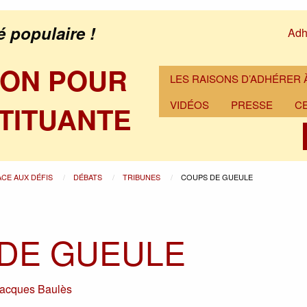
é populaire !
Adh
ION POUR
LES RAISONS D’ADHÉRER À
VIDÉOS
PRESSE
C
TITUANTE
ACE AUX DÉFIS
DÉBATS
TRIBUNES
COUPS DE GUEULE
DE GUEULE
acques Baulès