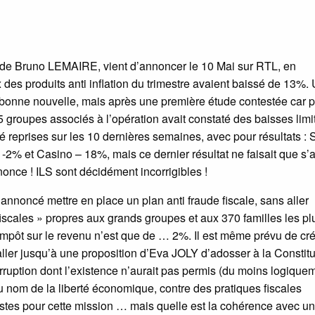
de Bruno LEMAIRE, vient d’annoncer le 10 Mai sur RTL, en
 des produits anti inflation du trimestre avaient baissé de 13%
la bonne nouvelle, mais après une première étude contestée car p
 5 groupes associés à l’opération avait constaté des baisses limi
 reprises sur les 10 dernières semaines, avec pour résultats : 
% et Casino – 18%, mais ce dernier résultat ne faisait que s’a
nonce ! ILS sont décidément incorrigibles !
nnoncé mettre en place un plan anti fraude fiscale, sans aller
fiscales » propres aux grands groupes et aux 370 familles les pl
 impôt sur le revenu n’est que de … 2%. Il est même prévu de cr
 aller jusqu’à une proposition d’Eva JOLY d’adosser à la Constitu
orruption dont l’existence n’aurait pas permis (du moins logique
au nom de la liberté économique, contre des pratiques fiscales
stes pour cette mission … mais quelle est la cohérence avec un