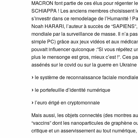
MACRON font partie de ces élus pour régenter le
SCHIAPPA ! Les anciens membres choisissent les 
s’investir dans ce remodelage de l’Humanité ! Par
Noah HARARI, l’auteur à succès de “SAPIENS”,
mondiale par la surveillance de masse. Il n’a pa
simple PC) grâce aux jeux vidéos et aux médicame
pouvait influencer quiconque :”Si vous répétez u
plus le mensonge est gros, mieux c’est !”. Ces pa
assénés sur le covid ou sur la guerre en Ukraine 
le système de reconnaissance faciale mondial
le portefeuille d’identité numérique
l’euro érigé en cryptomonnaie
Mais aussi, les objets connectés (des montres a
“vaccins” dont les nanoparticules de graphène ou 
critique et un asservissement au tout numérique, 