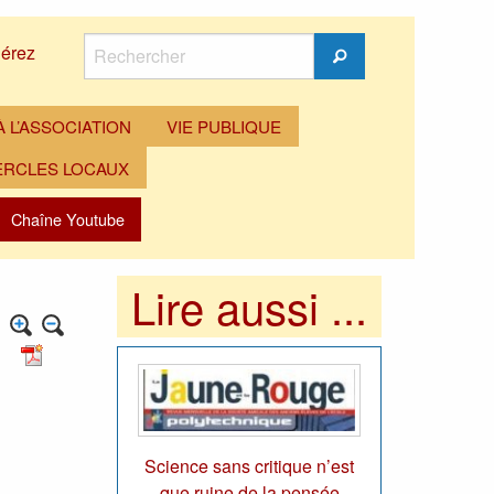
Rechercher
érez
Rechercher
 L’ASSOCIATION
VIE PUBLIQUE
ERCLES LOCAUX
Chaîne Youtube
Lire aussi ...
Science sans critique n’est
que ruine de la pensée