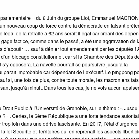
che parlementaire » du 8 Juin du groupe Liot, Emmanuel MACRON,
 un nouveau coup de force contre la démocratie en faisant préte
e légal de la retraite à 62 ans serait illégal car créant des dépe
e gage factice, comme dans le passé, a été une aggravation de l
s d’aboutir … sauf à dénier tout amendement par les députés ! 
d’un blocage constitutionnel, car si la Chambre des Députés de
 s’y opposera. La navette pourrait se poursuivre jusqu’à la
i parait improbable car dépendant de l’exécutif. Le pingpong po
sauf si, une fois de plus, contre toute morale, les macroniens fai
isant jusqu’à minuit. Dans tous les cas, je ne vois aucun apais
roit Public à l’Université de Grenoble, sur le thème : « Jusqu’
s ? ». Certes, la 5ème République a une forte tendance autoritai
r trop loin dans une dérive fascisante. En 2017, l’état d’urgence 
 loi Sécurité et Territoires qui en reprenait les aspects libertic