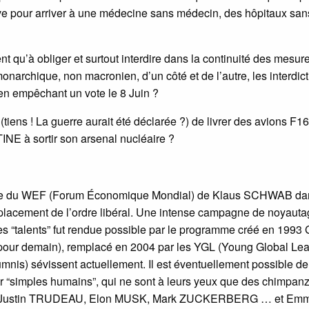
ive pour arriver à une médecine sans médecin, des hôpitaux san
nt qu’à obliger et surtout interdire dans la continuité des mesur
onarchique, non macronien, d’un côté et de l’autre, les interdic
 en empêchant un vote le 8 Juin ?
tiens ! La guerre aurait été déclarée ?) de livrer des avions F16
INE à sortir son arsenal nucléaire ?
tégie du WEF (Forum Économique Mondial) de Klaus SCHWAB da
mplacement de l’ordre libéral. Une intense campagne de noyaut
s “talents” fut rendue possible par le programme créé en 1993
pour demain), remplacé en 2004 par les YGL (Young Global Lea
nis) sévissent actuellement. Il est éventuellement possible de
ur “simples humains”, qui ne sont à leurs yeux que des chimpan
 que Justin TRUDEAU, Elon MUSK, Mark ZUCKERBERG … et Em