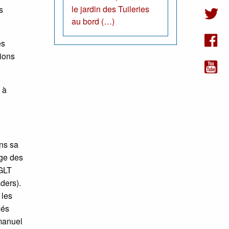
le jardin des Tuileries
s
au bord (…)
es
tions
 à
ns sa
age des
 GLT
ders).
 les
zés
manuel