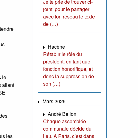
Je te prie de trouver ci-
joint, pour le partager
avec ton réseau le texte
de (…)
ttendre
,
lus
Hacène
Rétablir le rôle du
président, en tant que
fonction honorifique, et
donc la suppression de
 le
son (…)
 allant
OSE
Mars 2025
André Bellon
ndes
Chaque assemblée
communale décide du
is les
lieu. A Paris, c’est dans