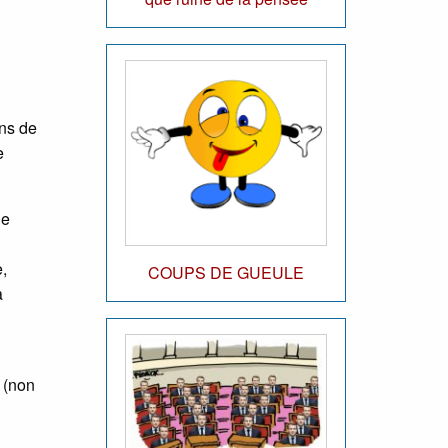
ons de
e
ne
,
COUPS DE GUEULE
à
x (non