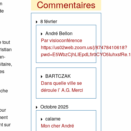
Commentaires
on
de
8 février
André Bellon
Par visioconférence
 tout
https://us02web.zoom.us/j/87478410618?
istian
pwd=E5WbzCjhLIEpdLfir0CYO5IuhxsfRe.1
an-
taire,
res
BARTCZAK
Dans quelle ville se
déroule l’ A.G. Merci
oche
Octobre 2025
our
ment
calame
nt sur
Mon cher André