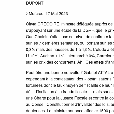
DUPONT !
Mercredi 17 Mai 2023
Olivia GRÉGOIRE, ministre déléguée auprès de 
s’appuyant sur une étude de la DGRF, que le prix
Que Choisir n’allait pas se priver de confirmer 
sur les 7 dernières semaines, qui portant sur les
0,3% mais des hausses de 1 à 1,5%. L’étude a été
U +2%, Auchan + 1%, Intermarché 0%, Carrefour -2
sur les prix des concurrents. Ah ! Ces effets d’an
Peut-être une bonne nouvelle ? Gabriel ATTAL a a
cependant à la contestation des « optimisations 
fortunées dont le taux moyen de fiscalité de leur
délit d’incitation à la fraude fiscale … mais sans
une Charte pour la Justice Fiscale et contre la c
au Conseil Constitutionnel d’invalider des lois, 
douteuses. Le ministre annonce affecter 1500 po