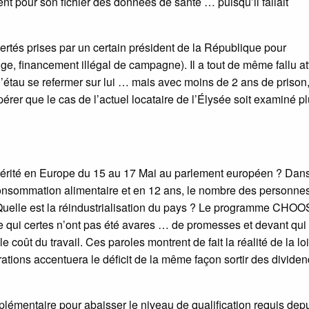
t pour son fichier des données de santé … puisqu’il fallait
bertés prises par un certain président de la République pour
uge, financement illégal de campagne). Il a tout de même fallu a
étau se refermer sur lui … mais avec moins de 2 ans de prison
rer que le cas de l’actuel locataire de l’Élysée soit examiné p
spérité en Europe du 15 au 17 Mai au parlement européen ? Dans
onsommation alimentaire et en 12 ans, le nombre des personnes
! Quelle est la réindustrialisation du pays ? Le programme CHO
e qui certes n’ont pas été avares … de promesses et devant qui
oût du travail. Ces paroles montrent de fait la réalité de la loi
érations accentuera le déficit de la même façon sortir des divide
plémentaire pour abaisser le niveau de qualification requis depu