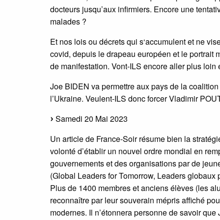
docteurs jusqu’aux infirmiers. Encore une tentat
malades ?
Et nos lois ou décrets qui s‘accumulent et ne vise
covid, depuis le drapeau européen et le portrait m
de manifestation. Vont-ILS encore aller plus loin
Joe BIDEN va permettre aux pays de la coalition (
l’Ukraine. Veulent-ILS donc forcer Vladimir POUT
Samedi 20 Mai 2023
Un article de France-Soir résume bien la stra
volonté d’établir un nouvel ordre mondial en re
gouvernements et des organisations par de jeune
(Global Leaders for Tomorrow, Leaders globaux 
Plus de 1400 membres et anciens élèves (les alum
reconnaître par leur souverain mépris affiché po
modernes. Il n’étonnera personne de savoir