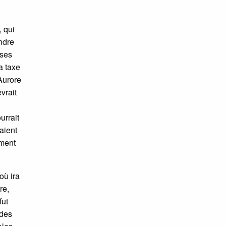
 qui
ndre
nses
a taxe
Aurore
vrait
urrait
saient
ement
où ira
re,
fut
ides