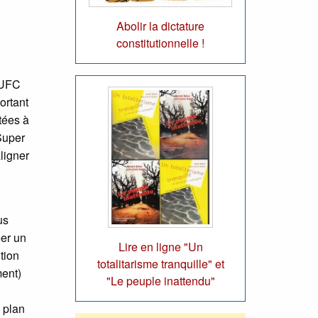
Abolir la dictature
constitutionnelle !
. UFC
ortant
tées à
Super
ligner
us
éer un
Lire en ligne "Un
tion
totalitarisme tranquille" et
ment)
"Le peuple inattendu"
 plan