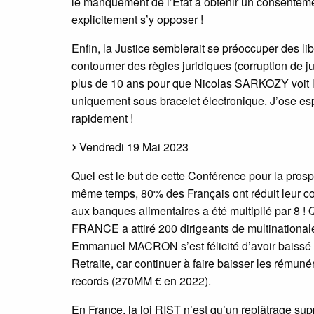
le manquement de l’État à obtenir un consentemen
explicitement s’y opposer !
Enfin, la Justice semblerait se préoccuper des li
contourner des règles juridiques (corruption de j
plus de 10 ans pour que Nicolas SARKOZY voit l’
uniquement sous bracelet électronique. J’ose espé
rapidement !
Vendredi 19 Mai 2023
Quel est le but de cette Conférence pour la pro
même temps, 80% des Français ont réduit leur c
aux banques alimentaires a été multiplié par 8 
FRANCE a attiré 200 dirigeants de multinational
Emmanuel MACRON s’est félicité d’avoir baissé le c
Retraite, car continuer à faire baisser les rémun
records (270MM € en 2022).
En France, la loi RIST n’est qu’un replâtrage sup