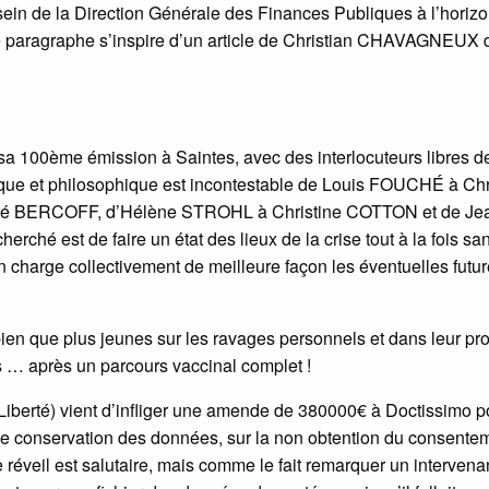
in de la Direction Générale des Finances Publiques à l’horiz
Ce paragraphe s’inspire d’un article de Christian CHAVAGNEUX 
 sa 100ème émission à Saintes, avec des interlocuteurs libres de
ifique et philosophique est incontestable de Louis FOUCHÉ à Chr
BERCOFF, d’Hélène STROHL à Christine COTTON et de Je
é est de faire un état des lieux de la crise tout à la fois sani
 en charge collectivement de meilleure façon les éventuelles futu
en que plus jeunes sur les ravages personnels et dans leur pr
s … après un parcours vaccinal complet !
iberté) vient d’infliger une amende de 380000€ à Doctissimo p
e conservation des données, sur la non obtention du consente
réveil est salutaire, mais comme le fait remarquer un intervena