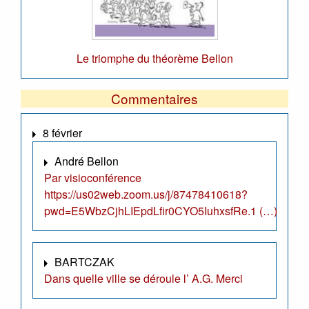
Le triomphe du théorème Bellon
Commentaires
8 février
André Bellon
Par visioconférence
https://us02web.zoom.us/j/87478410618?
pwd=E5WbzCjhLIEpdLfir0CYO5IuhxsfRe.1 (…)
BARTCZAK
Dans quelle ville se déroule l’ A.G. Merci