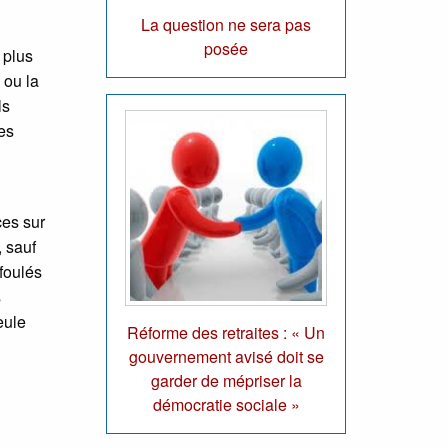
La question ne sera pas
posée
 plus
 ou la
ls
es
ces sur
, sauf
efoulés
s
eule
Réforme des retraites : « Un
gouvernement avisé doit se
garder de mépriser la
démocratie sociale »