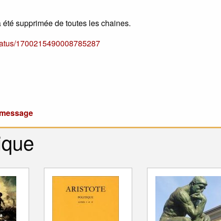
a été supprimée de toutes les chaines.
i/status/1700215490008785287
u message
ique