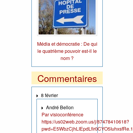
Média et démocratie : De qui
le quatrième pouvoir est-il le
nom ?
Commentaires
8 février
André Bellon
Par visioconférence
https://us02web.zoom.us/j/87478410618?
pwd=E5WbzCjhLIEpdLfir0CYO5IuhxsfRe.1