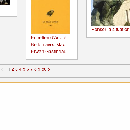
Penser la situation
Entretien d’André
Bellon avec Max-
Erwan Gastineau
<
1
2
3
4
5
6
7
8
9
50
>