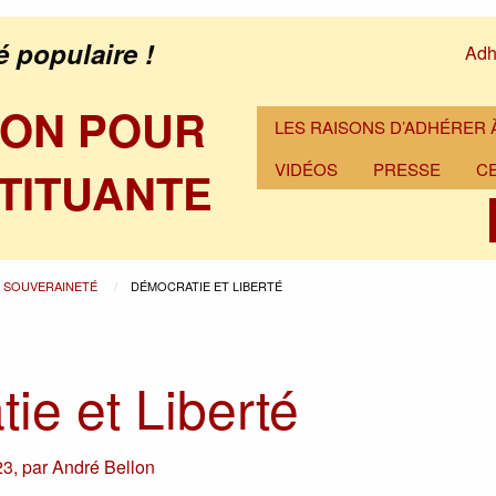
é populaire !
Adh
ION POUR
LES RAISONS D’ADHÉRER À
VIDÉOS
PRESSE
C
TITUANTE
A SOUVERAINETÉ
DÉMOCRATIE ET LIBERTÉ
ie et Liberté
23
,
par
André Bellon