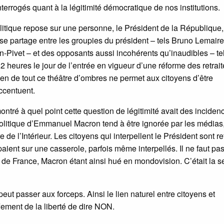
rrogés quant à la légitimité démocratique de nos institutions.
itique repose sur une personne, le Président de la République,
 se partage entre les groupies du président – tels Bruno Lemaire
-Pivet – et des opposants aussi incohérents qu’inaudibles – te
 heures le jour de l’entrée en vigueur d’une réforme des retrait
en de tout ce théâtre d’ombres ne permet aux citoyens d’être
accentuent.
ré à quel point cette question de légitimité avait des inciden
 politique d’Emmanuel Macron tend à être ignorée par les médias
 de l’Intérieur. Les citoyens qui interpellent le Président sont r
aient sur une casserole, parfois même interpellés. Il ne faut pa
 de France, Macron étant ainsi hué en mondovision. C’était la s
peut passer aux forceps. Ainsi le lien naturel entre citoyens et
ffement de la liberté de dire NON.