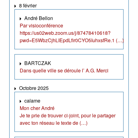
8 février
André Bellon
Par visioconférence
https://us02web.zoom.us/j/87478410618?
pwd=E5WbzCjhLIEpdLfir0CYO5IuhxsfRe.1 (…)
BARTCZAK
Dans quelle ville se déroule l’ A.G. Merci
Octobre 2025
calame
Mon cher André
Je te prie de trouver ci-joint, pour le partager
avec ton réseau le texte de (…)