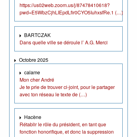
https://us02web.zoom.us/j/87478410618?
pwd=E5WbzCjhLIEpdLfir0CYO5IuhxsfRe.1 (…)
BARTCZAK
Dans quelle ville se déroule l’ A.G. Merci
Octobre 2025
calame
Mon cher André
Je te prie de trouver ci-joint, pour le partager
avec ton réseau le texte de (…)
Hacène
Rétablir le rôle du président, en tant que
fonction honorifique, et donc la suppression