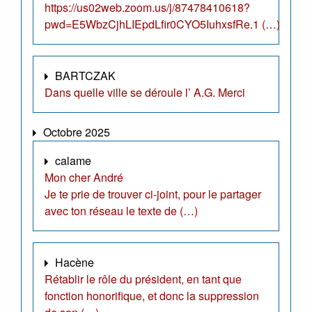
https://us02web.zoom.us/j/87478410618?
pwd=E5WbzCjhLIEpdLfir0CYO5IuhxsfRe.1 (…)
BARTCZAK
Dans quelle ville se déroule l’ A.G. Merci
Octobre 2025
calame
Mon cher André
Je te prie de trouver ci-joint, pour le partager
avec ton réseau le texte de (…)
Hacène
Rétablir le rôle du président, en tant que
fonction honorifique, et donc la suppression