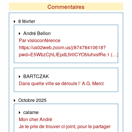
Commentaires
8 février
André Bellon
Par visioconférence
https://us02web.zoom.us/j/87478410618?
pwd=E5WbzCjhLIEpdLfir0CYO5IuhxsfRe.1 (…)
BARTCZAK
Dans quelle ville se déroule l’ A.G. Merci
Octobre 2025
calame
Mon cher André
Je te prie de trouver ci-joint, pour le partager