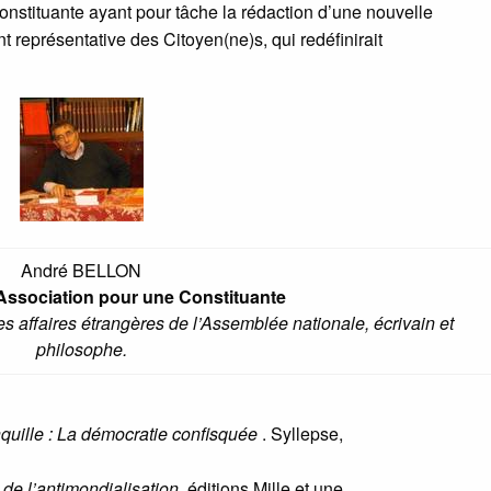
nstituante ayant pour tâche la rédaction d’une nouvelle
 représentative des Citoyen(ne)s, qui redéfinirait
André BELLON
’Association pour une Constituante
 affaires étrangères de l’Assemblée nationale, écrivain et
philosophe.
nquille : La démocratie confisquée
. Syllepse,
 de l’antimondialisation
, éditions Mille et une