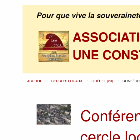
Pour que vive la souverainet
ASSOCIAT
UNE CONS
ACCUEIL
CERCLES LOCAUX
GUÉRET (23)
CONFÉREN
Conféren
cercle l