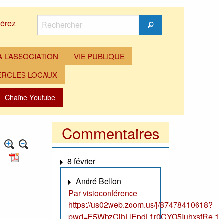
Rechercher
érez
Rechercher
 L’ASSOCIATION
VIE PUBLIQUE
ERCLES LOCAUX
Chaîne Youtube
Commentaires
8 février
u
André Bellon
Par visioconférence
https://us02web.zoom.us/j/87478410618?
pwd=E5WbzCjhLIEpdLfir0CYO5IuhxsfRe.1