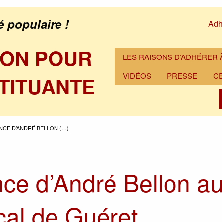
é populaire !
Adh
ION POUR
LES RAISONS D’ADHÉRER À
VIDÉOS
PRESSE
C
TITUANTE
CE D’ANDRÉ BELLON (…)
ce d’André Bellon a
ocal de Guéret