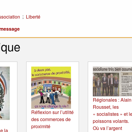
;
ssociation
Liberté
u message
ique
Régionales : Alain
Rousset, les
Réflexion sur l’utilité
« socialistes » et l
des commerces de
poissons volants.
proximité
Où va l’argent
e la