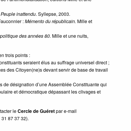
 Peuple inattendu
. Syllepse, 2003.
Fauconnier :
Mémento du républicain.
Mille et
e politique des années 80.
Mille et une nuits,
rois points :
nstituants seraient élus au suffrage universel direct ;
ces des Citoyen(ne)s devant servir de base de travail
s de désignation d’une Assemblée Constituante qui
pulaire et démocratique dépassant les clivages et
acter le
Cercle de Guéret
par e-mail
 31 87 37 32).