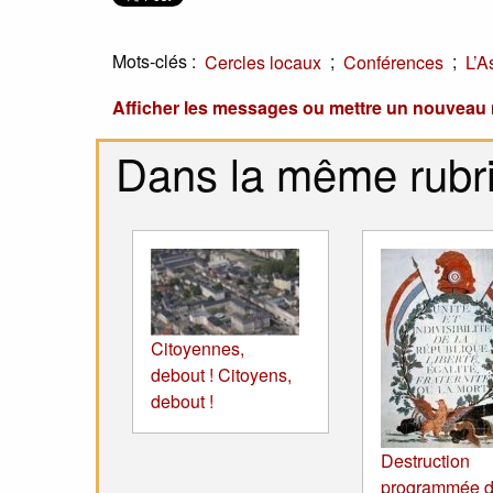
Mots-clés :
;
;
Cercles locaux
Conférences
L’A
Afficher les messages ou mettre un nouvea
Dans la même rubr
Citoyennes,
debout ! Citoyens,
debout !
Destruction
programmée d