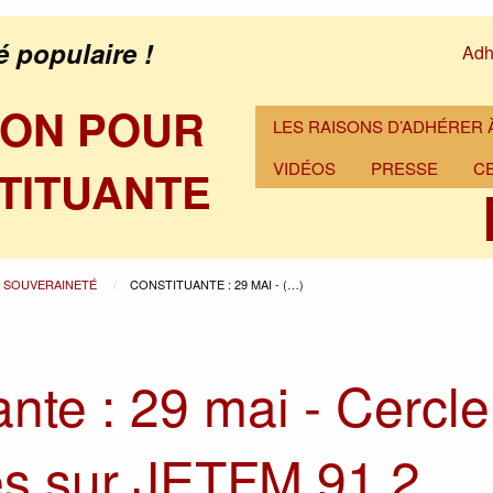
é populaire !
Adh
ION POUR
LES RAISONS D’ADHÉRER À
VIDÉOS
PRESSE
C
TITUANTE
A SOUVERAINETÉ
CONSTITUANTE : 29 MAI - (…)
nte : 29 mai - Cercle
es sur JETFM 91.2