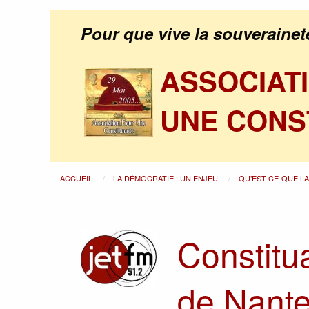
Pour que vive la souverainet
ASSOCIAT
UNE CONS
ACCUEIL
LA DÉMOCRATIE : UN ENJEU
QU’EST-CE-QUE L
Constitua
de Nant