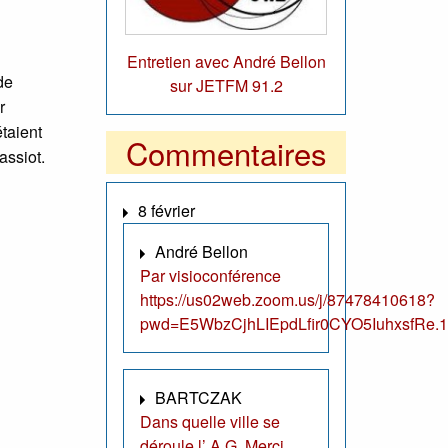
Entretien avec André Bellon
de
sur JETFM 91.2
r
taient
Commentaires
assiot.
8 février
André Bellon
Par visioconférence
https://us02web.zoom.us/j/87478410618?
pwd=E5WbzCjhLIEpdLfir0CYO5IuhxsfRe.1
BARTCZAK
Dans quelle ville se
déroule l’ A.G. Merci