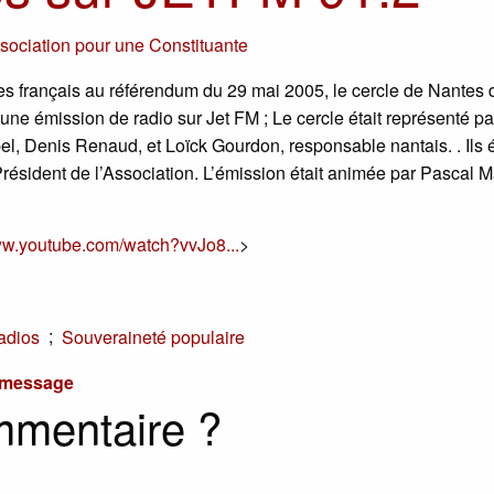
sociation pour une Constituante
s français au référendum du 29 mai 2005, le cercle de Nantes 
 une émission de radio sur Jet FM ; Le cercle était représenté pa
el, Denis Renaud, et Loïck Gourdon, responsable nantais. . Ils é
Président de l’Association. L’émission était animée par Pascal M
ww.youtube.com/watch?vvJo8...
>
;
adios
Souveraineté populaire
u message
mmentaire ?