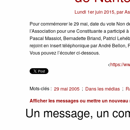
Lundi 1er juin 2015
,
par
As
Pour commémorer le 29 mai, date du vote Non de
l’Association pour une Constituante a participé à
Pascal Massiot, Bernadette Briand, Patricl Lehéb
rejoint en insert téléphonique par André Bellon, 
Vous pouvez l’écouter ci-dessous.
<
https://w
Mots-clés :
;
;
29 mai 2005
Dans les médias
R
Afficher les messages ou mettre un nouvea
Un message, un co