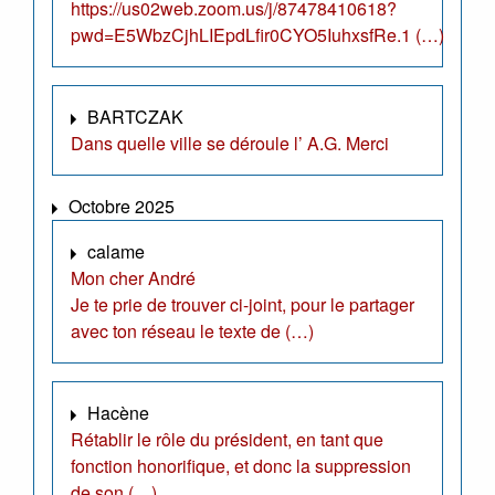
https://us02web.zoom.us/j/87478410618?
pwd=E5WbzCjhLIEpdLfir0CYO5IuhxsfRe.1 (…)
BARTCZAK
Dans quelle ville se déroule l’ A.G. Merci
Octobre 2025
calame
Mon cher André
Je te prie de trouver ci-joint, pour le partager
avec ton réseau le texte de (…)
Hacène
Rétablir le rôle du président, en tant que
fonction honorifique, et donc la suppression
de son (…)