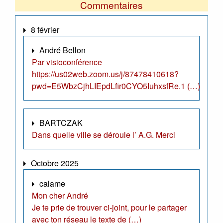
Commentaires
8 février
André Bellon
Par visioconférence
https://us02web.zoom.us/j/87478410618?
pwd=E5WbzCjhLIEpdLfir0CYO5IuhxsfRe.1 (…)
BARTCZAK
Dans quelle ville se déroule l’ A.G. Merci
Octobre 2025
calame
Mon cher André
Je te prie de trouver ci-joint, pour le partager
avec ton réseau le texte de (…)