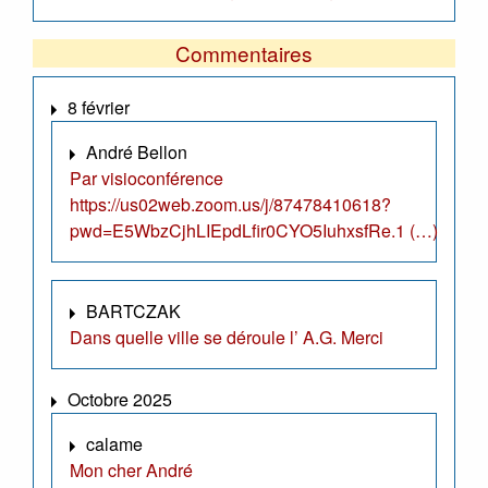
Commentaires
8 février
André Bellon
Par visioconférence
https://us02web.zoom.us/j/87478410618?
pwd=E5WbzCjhLIEpdLfir0CYO5IuhxsfRe.1 (…)
BARTCZAK
Dans quelle ville se déroule l’ A.G. Merci
Octobre 2025
calame
Mon cher André