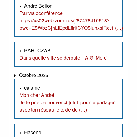
André Bellon
Par visioconférence
https://us02web.zoom.us/j/87478410618?
pwd=E5WbzCjhLIEpdLfir0CYO5IuhxsfRe.1 (…)
BARTCZAK
Dans quelle ville se déroule l’ A.G. Merci
Octobre 2025
calame
Mon cher André
Je te prie de trouver ci-joint, pour le partager
avec ton réseau le texte de (…)
Hacène