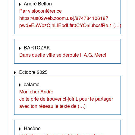
André Bellon
Par visioconférence
https://us02web.zoom.us/j/87478410618?
pwd=E5WbzCjhLIEpdLfir0CYO5IuhxsfRe.1 (…)
BARTCZAK
Dans quelle ville se déroule l’ A.G. Merci
Octobre 2025
calame
Mon cher André
Je te prie de trouver ci-joint, pour le partager
avec ton réseau le texte de (…)
Hacène