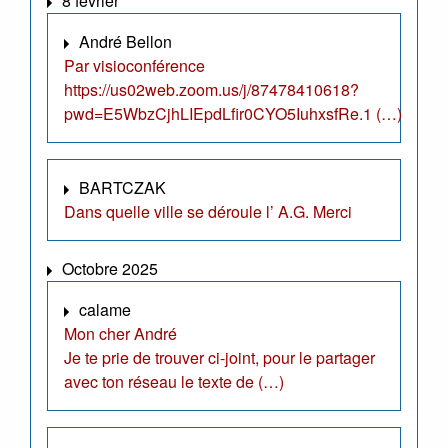
8 février
André Bellon
Par visioconférence
https://us02web.zoom.us/j/87478410618?
pwd=E5WbzCjhLIEpdLfir0CYO5IuhxsfRe.1 (…)
BARTCZAK
Dans quelle ville se déroule l’ A.G. Merci
Octobre 2025
calame
Mon cher André
Je te prie de trouver ci-joint, pour le partager
avec ton réseau le texte de (…)