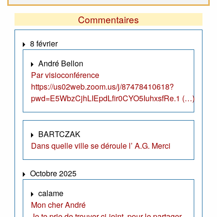
Commentaires
8 février
André Bellon
Par visioconférence
https://us02web.zoom.us/j/87478410618?
pwd=E5WbzCjhLIEpdLfir0CYO5IuhxsfRe.1 (…)
BARTCZAK
Dans quelle ville se déroule l’ A.G. Merci
Octobre 2025
calame
Mon cher André
Je te prie de trouver ci-joint, pour le partager