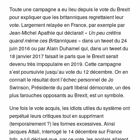
Toute une campagne a eu lieu depuis le vote du Brexit
pour expliquer que les britanniques regrettaient leur
vote. Largement relayée en France, par exemple par
Jean-Michel Apathie qui déclarait «
Un peu crétins
quand même ces Britanniques
» dans un tweet du 24
juin 2016 ou par Alain Duhamel qui, dans un tweet du
18 janvier 2017 faisait le paris que le Brexit serait
devenu très impopulaire en 2019. Cette campagne
s’est poursuivie jusqu’au vote du 12 décembre. On en
connait le résultat dont l’échec personnel de Jo
Swinson, Présidente du parti libéral démocrate, un des
plus farouches opposants au Brexit, est un symbole.
Une fois le vote acquis, les idiots utiles du système ont
perpétué leurs critiques tout en supprimant
(temporairement ?) les formes excessives. Ainsi
jacques Attali, interrogé le 14 décembre sur France
Info, a-t-il déclaré que, par ce vote, les anglais allaient