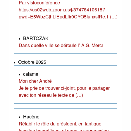
Par visioconférence
https://us02web.zoom.us/j/87478410618?
pwd=E5WbzCjhLIEpdLfir0CYO5IuhxsfRe.1 (…)
BARTCZAK
Dans quelle ville se déroule l’ A.G. Merci
Octobre 2025
calame
Mon cher André
Je te prie de trouver ci-joint, pour le partager
avec ton réseau le texte de (…)
Hacène
Rétablir le rôle du président, en tant que
fonction honorifique, et donc la suppression