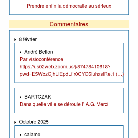
Prendre enfin la démocratie au sérieux
Commentaires
8 février
André Bellon
Par visioconférence
https://us02web.zoom.us/j/87478410618?
pwd=E5WbzCjhLIEpdLfir0CYO5IuhxsfRe.1 (…)
BARTCZAK
Dans quelle ville se déroule l’ A.G. Merci
Octobre 2025
calame