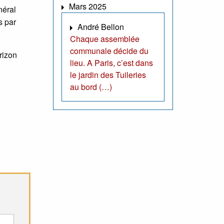
Mars 2025
néral
s par
André Bellon
Chaque assemblée
communale décide du
rizon
lieu. A Paris, c’est dans
le jardin des Tuileries
au bord (…)