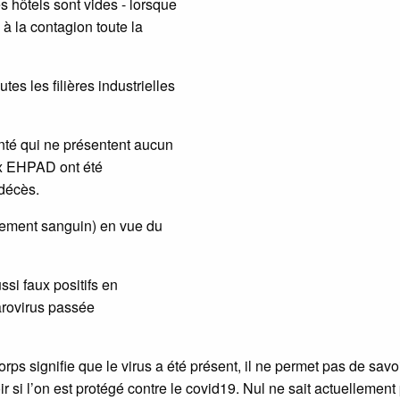
 hôtels sont vides - lorsque
i à la contagion toute la
es les filières industrielles
anté qui ne présentent aucun
x EHPAD ont été
décès.
vement sanguin) en vue du
ssi faux positifs en
arovirus passée
orps signifie que le virus a été présent, il ne permet pas de savoi
r si l’on est protégé contre le covid19. Nul ne sait actuellement