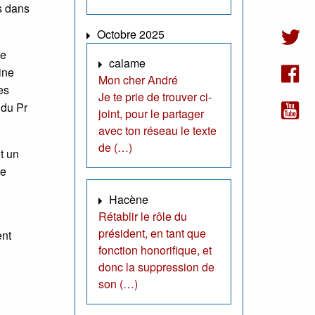
s dans
Octobre 2025
le
calame
ine
Mon cher André
es
Je te prie de trouver ci-
 du Pr
joint, pour le partager
avec ton réseau le texte
de (…)
t un
de
Hacène
Rétablir le rôle du
président, en tant que
ent
fonction honorifique, et
donc la suppression de
son (…)