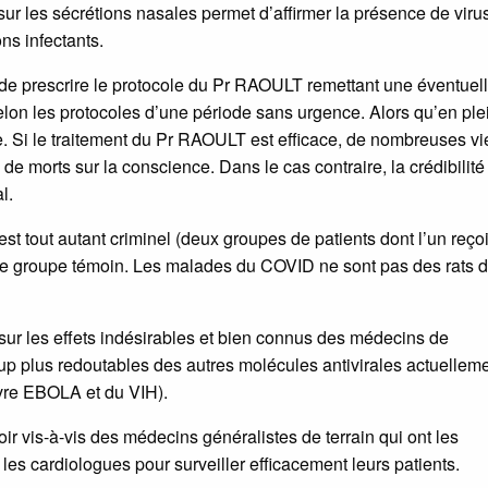
sur les sécrétions nasales permet d’affirmer la présence de viru
ons infectants.
de prescrire le protocole du Pr RAOULT remettant une éventuel
elon les protocoles d’une période sans urgence. Alors qu’en ple
. Si le traitement du Pr RAOULT est efficace, de nombreuses vi
de morts sur la conscience. Dans le cas contraire, la crédibilité
l.
t tout autant criminel (deux groupes de patients dont l’un reçoi
s le groupe témoin. Les malades du COVID ne sont pas des rats 
t sur les effets indésirables et bien connus des médecins de
p plus redoutables des autres molécules antivirales actuellem
èvre EBOLA et du VIH).
r vis-à-vis des médecins généralistes de terrain qui ont les
es cardiologues pour surveiller efficacement leurs patients.