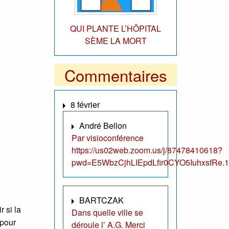
QUI PLANTE L’HÔPITAL
SÈME LA MORT
Commentaires
8 février
André Bellon
Par visioconférence
https://us02web.zoom.us/j/87478410618?
pwd=E5WbzCjhLIEpdLfir0CYO5IuhxsfRe.1
BARTCZAK
r si la
Dans quelle ville se
 pour
déroule l’ A.G. Merci