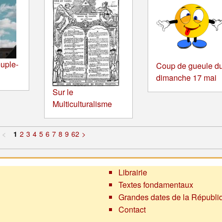
uple-
Coup de gueule d
dimanche 17 mai
Sur le
Multiculturalisme
<
1
2
3
4
5
6
7
8
9
62
>
Librairie
Textes fondamentaux
Grandes dates de la Républi
Contact