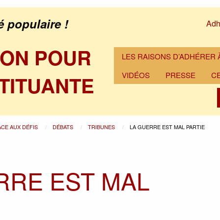
é populaire !
Adh
ION POUR
LES RAISONS D’ADHÉRER À
VIDÉOS
PRESSE
C
TITUANTE
ACE AUX DÉFIS
DÉBATS
TRIBUNES
LA GUERRE EST MAL PARTIE
RRE EST MAL