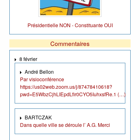
Présidentielle NON - Constituante OUI
Commentaires
8 février
André Bellon
Par visioconférence
https://us02web.zoom.us/j/87478410618?
pwd=E5WbzCjhLIEpdLfir0CYO5IuhxsfRe.1 (…)
BARTCZAK
Dans quelle ville se déroule l’ A.G. Merci