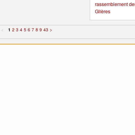
rassemblement de
Glières
<
1
2
3
4
5
6
7
8
9
43
>