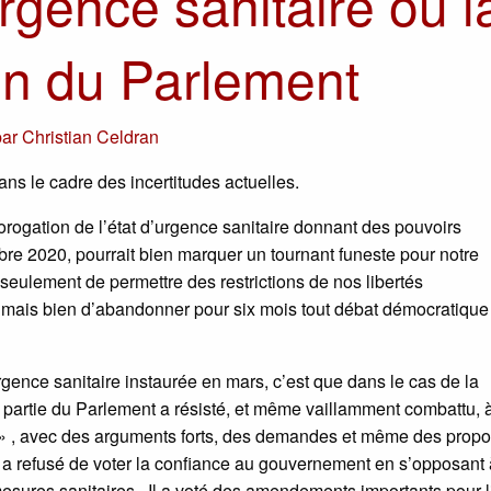
urgence sanitaire ou l
ion du Parlement
par
Christian Celdran
ns le cadre des incertitudes actuelles.
orogation de l’état d’urgence sanitaire donnant des pouvoirs
e 2020, pourrait bien marquer un tournant funeste pour notre
as seulement de permettre des restrictions de nos libertés
mais bien d’abandonner pour six mois tout débat démocratique
rgence sanitaire instaurée en mars, c’est que dans le cas de la
partie du Parlement a résisté, et même vaillamment combattu, à
» , avec des arguments forts, des demandes et même des propo
at a refusé de voter la confiance au gouvernement en s’opposant 
sures sanitaires . Il a voté des amendements importants pour l