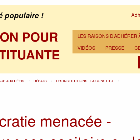
é populaire !
Adh
ION POUR
LES RAISONS D’ADHÉRER À
VIDÉOS
PRESSE
C
TITUANTE
ACE AUX DÉFIS
DÉBATS
LES INSTITUTIONS - LA CONSTITU
ratie menacée -