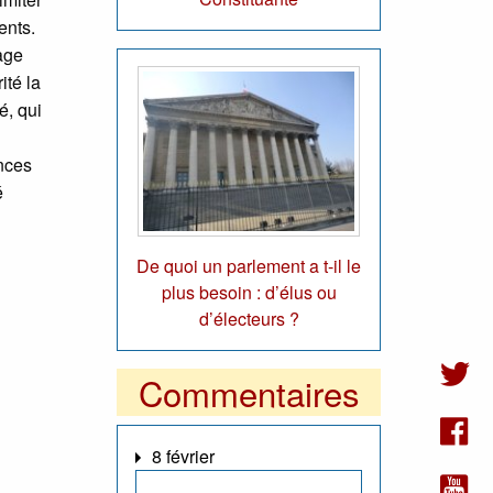
ents.
age
ité la
é, qui
nces
é
De quoi un parlement a t-il le
plus besoin : d’élus ou
d’électeurs ?
Commentaires
8 février