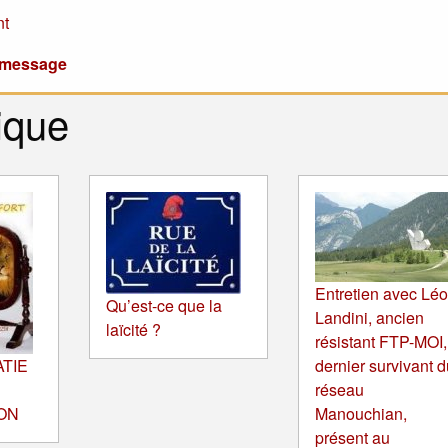
nt
u message
ique
Entretien avec Lé
Qu’est-ce que la
Landini, ancien
laïcité ?
résistant FTP-MOI,
TIE
dernier survivant d
réseau
ON
Manouchian,
présent au