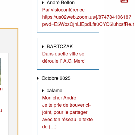
André Bellon
Par visioconférence
https://us02web.zoom.us/j/87478410618?
pwd=E5WbzCjhLIEpdLfir0CYO5IuhxsfRe.1
BARTCZAK
Dans quelle ville se
déroule l’ A.G. Merci
Octobre 2025
on
calame
Mon cher André
Je te prie de trouver ci-
u
joint, pour le partager
avec ton réseau le texte
de (…)