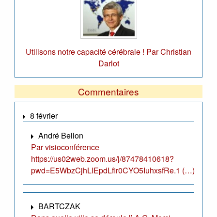
Utilisons notre capacité cérébrale ! Par Christian
Darlot
Commentaires
8 février
André Bellon
Par visioconférence
https://us02web.zoom.us/j/87478410618?
pwd=E5WbzCjhLIEpdLfir0CYO5IuhxsfRe.1 (…)
BARTCZAK