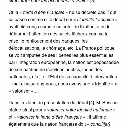
structurant pour les dix années à venir
»
[
3
]
.
Or la «
fierté d’être Français
» ne se décrète pas. Tout
se passe comme si le débat sur «
l’identité française
»
avait été conçu comme un point de fixation, afin de
détourner l’attention des sujets fâcheux comme la
crise, le renflouement des banques, les
délocalisations, le chômage, etc. La France politique
se voit amputée de ses libertés les plus essentielles
par l’intégration européenne, la nation est dépossédée
de son patrimoine (services publics, industries
nationales, etc.), et l’État de sa capacité d’intervention
– mais, rassurons-nous, nous avons une « identité » à
« valoriser »…
Dans la vidéo de présentation du débat
[
4
]
, M. Besson
plaide ainsi pour «
valoriser notre identité nationale
»
et «
valoriser la fierté d’être Français
» ; il affirme
également que la nation française doit «
concili[er]