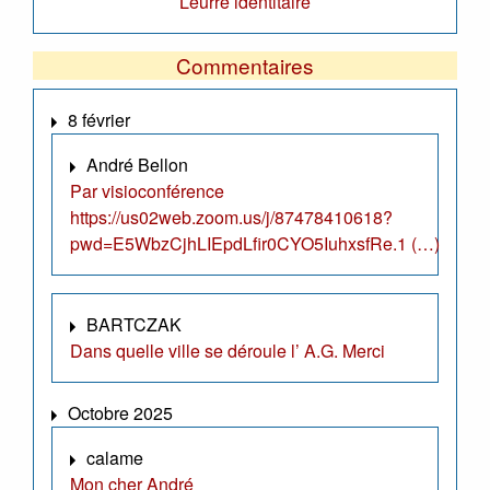
Leurre identitaire
Commentaires
8 février
André Bellon
Par visioconférence
https://us02web.zoom.us/j/87478410618?
pwd=E5WbzCjhLIEpdLfir0CYO5IuhxsfRe.1 (…)
BARTCZAK
Dans quelle ville se déroule l’ A.G. Merci
Octobre 2025
calame
Mon cher André