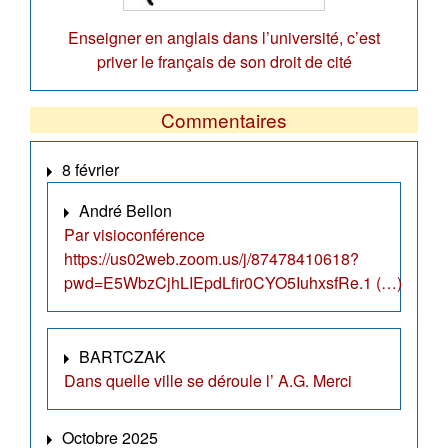
Enseigner en anglais dans l’université, c’est
priver le français de son droit de cité
Commentaires
8 février
André Bellon
Par visioconférence
https://us02web.zoom.us/j/87478410618?
pwd=E5WbzCjhLIEpdLfir0CYO5IuhxsfRe.1 (…)
BARTCZAK
Dans quelle ville se déroule l’ A.G. Merci
Octobre 2025