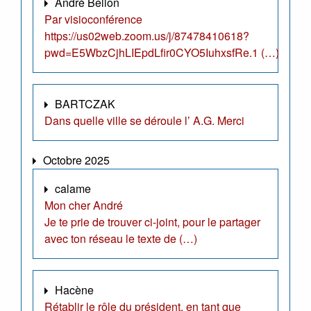
André Bellon
Par visioconférence
https://us02web.zoom.us/j/87478410618?
pwd=E5WbzCjhLIEpdLfir0CYO5IuhxsfRe.1 (…)
BARTCZAK
Dans quelle ville se déroule l’ A.G. Merci
Octobre 2025
calame
Mon cher André
Je te prie de trouver ci-joint, pour le partager
avec ton réseau le texte de (…)
Hacène
Rétablir le rôle du président, en tant que