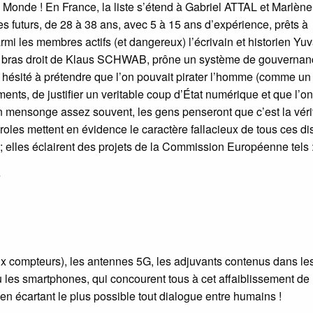
 Monde ! En France, la liste s’étend à Gabriel ATTAL et Marlène
futurs, de 28 à 38 ans, avec 5 à 15 ans d’expérience, prêts à
mi les membres actifs (et dangereux) l’écrivain et historien Yuv
 bras droit de Klaus SCHWAB, prône un système de gouvernan
s hésité à prétendre que l’on pouvait pirater l’homme (comme un
nts, de justifier un veritable coup d’État numérique et que l’on
n mensonge assez souvent, les gens penseront que c’est la vérit
roles mettent en évidence le caractère fallacieux de tous ces di
; elles éclairent des projets de la Commission Européenne tels 
e
ux compteurs), les antennes 5G, les adjuvants contenus dans le
les smartphones, qui concourent tous à cet affaiblissement de l
en écartant le plus possible tout dialogue entre humains !