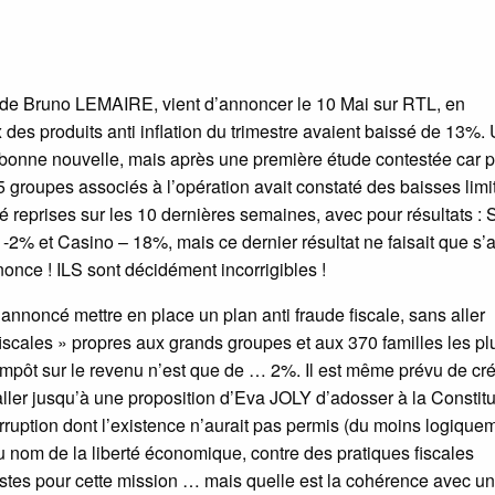
de Bruno LEMAIRE, vient d’annoncer le 10 Mai sur RTL, en
 des produits anti inflation du trimestre avaient baissé de 13%
la bonne nouvelle, mais après une première étude contestée car p
 5 groupes associés à l’opération avait constaté des baisses limi
 reprises sur les 10 dernières semaines, avec pour résultats : 
% et Casino – 18%, mais ce dernier résultat ne faisait que s’a
nonce ! ILS sont décidément incorrigibles !
nnoncé mettre en place un plan anti fraude fiscale, sans aller
fiscales » propres aux grands groupes et aux 370 familles les pl
 impôt sur le revenu n’est que de … 2%. Il est même prévu de cr
 aller jusqu’à une proposition d’Eva JOLY d’adosser à la Constitu
orruption dont l’existence n’aurait pas permis (du moins logique
au nom de la liberté économique, contre des pratiques fiscales
stes pour cette mission … mais quelle est la cohérence avec un