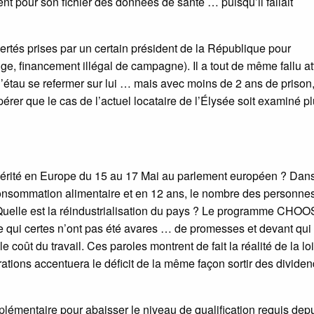
t pour son fichier des données de santé … puisqu’il fallait
bertés prises par un certain président de la République pour
uge, financement illégal de campagne). Il a tout de même fallu a
étau se refermer sur lui … mais avec moins de 2 ans de prison
rer que le cas de l’actuel locataire de l’Élysée soit examiné p
spérité en Europe du 15 au 17 Mai au parlement européen ? Dans
onsommation alimentaire et en 12 ans, le nombre des personnes
! Quelle est la réindustrialisation du pays ? Le programme CHO
e qui certes n’ont pas été avares … de promesses et devant qui
oût du travail. Ces paroles montrent de fait la réalité de la loi
érations accentuera le déficit de la même façon sortir des divide
plémentaire pour abaisser le niveau de qualification requis depu