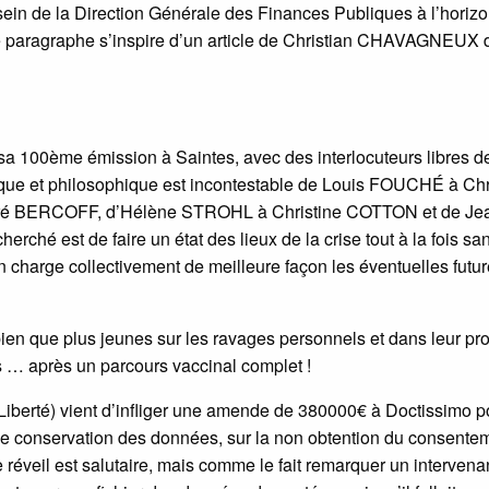
in de la Direction Générale des Finances Publiques à l’horiz
Ce paragraphe s’inspire d’un article de Christian CHAVAGNEUX 
 sa 100ème émission à Saintes, avec des interlocuteurs libres de
ifique et philosophique est incontestable de Louis FOUCHÉ à Chr
BERCOFF, d’Hélène STROHL à Christine COTTON et de Je
é est de faire un état des lieux de la crise tout à la fois sani
 en charge collectivement de meilleure façon les éventuelles futu
en que plus jeunes sur les ravages personnels et dans leur pr
s … après un parcours vaccinal complet !
iberté) vient d’infliger une amende de 380000€ à Doctissimo p
e conservation des données, sur la non obtention du consente
réveil est salutaire, mais comme le fait remarquer un intervena