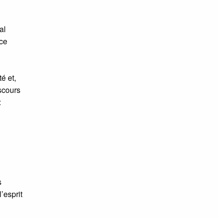
al
ce
é et,
scours
:
s
’esprit