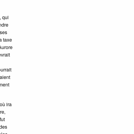
 qui
ndre
nses
a taxe
Aurore
vrait
urrait
saient
ement
où ira
re,
fut
ides