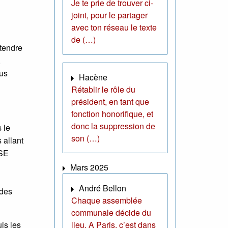
Je te prie de trouver ci-
joint, pour le partager
avec ton réseau le texte
de (…)
ttendre
,
lus
Hacène
Rétablir le rôle du
président, en tant que
fonction honorifique, et
donc la suppression de
 le
son (…)
 allant
OSE
Mars 2025
André Bellon
ndes
Chaque assemblée
communale décide du
is les
lieu. A Paris, c’est dans