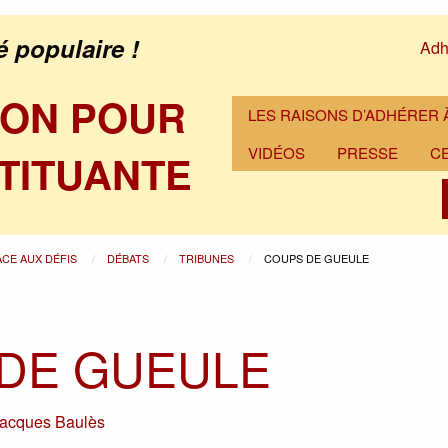
é populaire !
Adh
ION POUR
LES RAISONS D’ADHÉRER À
VIDÉOS
PRESSE
C
TITUANTE
ACE AUX DÉFIS
DÉBATS
TRIBUNES
COUPS DE GUEULE
DE GUEULE
acques Baulès