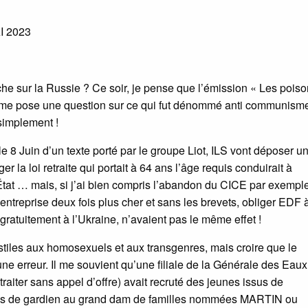
 2023
he sur la Russie ? Ce soir, je pense que l’émission « Les pois
me pose une question sur ce qui fut dénommé anti communism
 simplement !
le 8 Juin d’un texte porté par le groupe Liot, ILS vont déposer u
r la loi retraite qui portait à 64 ans l’âge requis conduirait à
État … mais, si j’ai bien compris l’abandon du CICE par exemple
ntreprise deux fois plus cher et sans les brevets, obliger EDF 
gratuitement à l’Ukraine, n’avaient pas le même effet !
stiles aux homosexuels et aux transgenres, mais croire que le
une erreur. Il me souvient qu’une filiale de la Générale des Eau
raiter sans appel d’offre) avait recruté des jeunes issus de
ostes de gardien au grand dam de familles nommées MARTIN ou