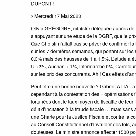
DUPONT !
Mercredi 17 Mai 2023
Olivia GRÉGOIRE, ministre déléguée auprès de 
s’appuyant sur une étude de la DGRF, que le prix
Que Choisir n’allait pas se priver de confirmer 
sur les 7 dernières semaines, qui portant sur les
0,3% mais des hausses de 1 à 1,5%. L’étude a été
U +2%, Auchan + 1%, Intermarché 0%, Carrefour -2
sur les prix des concurrents. Ah ! Ces effets d’an
Peut-être une bonne nouvelle ? Gabriel ATTAL a a
cependant à la contestation des « optimisations 
fortunées dont le taux moyen de fiscalité de leur
délit d’incitation à la fraude fiscale … mais sans
une Charte pour la Justice Fiscale et contre la c
au Conseil Constitutionnel d’invalider des lois, 
douteuses. Le ministre annonce affecter 1500 po