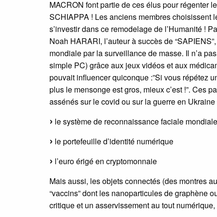
MACRON font partie de ces élus pour régenter le
SCHIAPPA ! Les anciens membres choisissent les 
s’investir dans ce remodelage de l’Humanité ! Par
Noah HARARI, l’auteur à succès de “SAPIENS”,
mondiale par la surveillance de masse. Il n’a pa
simple PC) grâce aux jeux vidéos et aux médicame
pouvait influencer quiconque :”Si vous répétez u
plus le mensonge est gros, mieux c’est !”. Ces pa
assénés sur le covid ou sur la guerre en Ukraine 
le système de reconnaissance faciale mondial
le portefeuille d’identité numérique
l’euro érigé en cryptomonnaie
Mais aussi, les objets connectés (des montres a
“vaccins” dont les nanoparticules de graphène ou 
critique et un asservissement au tout numérique, 