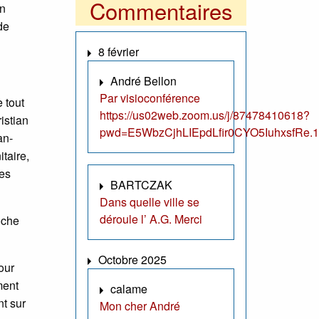
Commentaires
on
de
8 février
André Bellon
Par visioconférence
 tout
https://us02web.zoom.us/j/87478410618?
istian
pwd=E5WbzCjhLIEpdLfir0CYO5IuhxsfRe.1
an-
taire,
res
BARTCZAK
Dans quelle ville se
déroule l’ A.G. Merci
oche
Octobre 2025
our
ment
calame
nt sur
Mon cher André