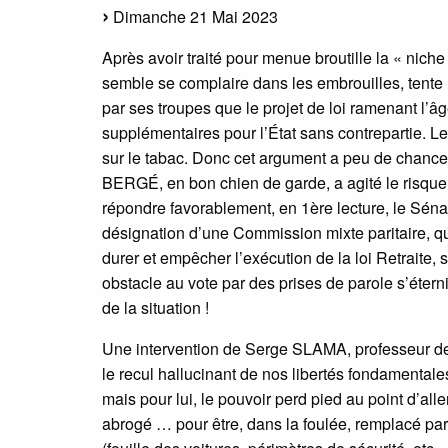
Dimanche 21 Mai 2023
Après avoir traité pour menue broutille la « ni
semble se complaire dans les embrouilles, tente
par ses troupes que le projet de loi ramenant l’âg
supplémentaires pour l’État sans contrepartie. L
sur le tabac. Donc cet argument a peu de chance
BERGÉ, en bon chien de garde, a agité le risque 
répondre favorablement, en 1ère lecture, le Sénat
désignation d’une Commission mixte paritaire, qu
durer et empêcher l’exécution de la loi Retraite, 
obstacle au vote par des prises de parole s’étern
de la situation !
Une intervention de Serge SLAMA, professeur de D
le recul hallucinant de nos libertés fondamentale
mais pour lui, le pouvoir perd pied au point d’alle
abrogé … pour être, dans la foulée, remplacé par la