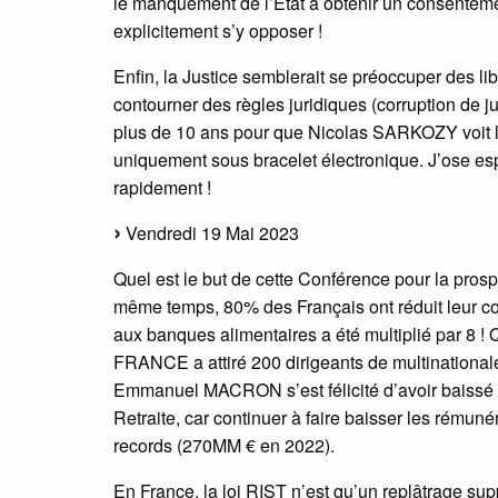
le manquement de l’État à obtenir un consentemen
explicitement s’y opposer !
Enfin, la Justice semblerait se préoccuper des li
contourner des règles juridiques (corruption de j
plus de 10 ans pour que Nicolas SARKOZY voit l’
uniquement sous bracelet électronique. J’ose espé
rapidement !
Vendredi 19 Mai 2023
Quel est le but de cette Conférence pour la pro
même temps, 80% des Français ont réduit leur c
aux banques alimentaires a été multiplié par 8 
FRANCE a attiré 200 dirigeants de multinational
Emmanuel MACRON s’est félicité d’avoir baissé le c
Retraite, car continuer à faire baisser les rémun
records (270MM € en 2022).
En France, la loi RIST n’est qu’un replâtrage sup