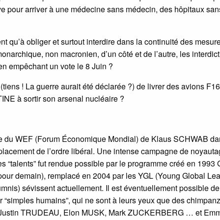
ive pour arriver à une médecine sans médecin, des hôpitaux san
nt qu’à obliger et surtout interdire dans la continuité des mesur
onarchique, non macronien, d’un côté et de l’autre, les interdic
 en empêchant un vote le 8 Juin ?
tiens ! La guerre aurait été déclarée ?) de livrer des avions F16
INE à sortir son arsenal nucléaire ?
tégie du WEF (Forum Économique Mondial) de Klaus SCHWAB da
mplacement de l’ordre libéral. Une intense campagne de noyaut
s “talents” fut rendue possible par le programme créé en 1993
pour demain), remplacé en 2004 par les YGL (Young Global Lea
nis) sévissent actuellement. Il est éventuellement possible de
ur “simples humains”, qui ne sont à leurs yeux que des chimpan
 que Justin TRUDEAU, Elon MUSK, Mark ZUCKERBERG … et Em