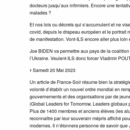
docteurs jusqu’aux infirmiers. Encore une tentat
malades ?
Et nos lois ou décrets qui s‘accumulent et ne vise
covid, depuis le drapeau européen et le portrait m
de manifestation. Vont-ILS encore aller plus loin
Joe BIDEN va permettre aux pays de la coalition (
l’Ukraine. Veulent-ILS donc forcer Vladimir POUT
Samedi 20 Mai 2023
Un article de France-Soir résume bien la stra
volonté d’établir un nouvel ordre mondial en re
gouvernements et des organisations par de jeune
(Global Leaders for Tomorrow, Leaders globaux 
Plus de 1400 membres et anciens élèves (les alum
reconnaître par leur souverain mépris affiché po
modernes. Il n’étonnera personne de savoir