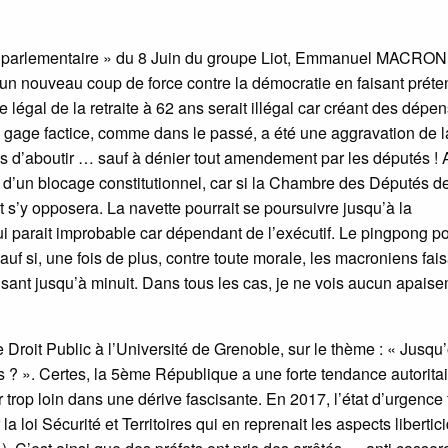
che parlementaire » du 8 Juin du groupe Liot, Emmanuel MACRON,
 un nouveau coup de force contre la démocratie en faisant préte
e légal de la retraite à 62 ans serait illégal car créant des dépe
e gage factice, comme dans le passé, a été une aggravation de l
s d’aboutir … sauf à dénier tout amendement par les députés ! 
d’un blocage constitutionnel, car si la Chambre des Députés de
 s’y opposera. La navette pourrait se poursuivre jusqu’à la
i parait improbable car dépendant de l’exécutif. Le pingpong po
sauf si, une fois de plus, contre toute morale, les macroniens fai
isant jusqu’à minuit. Dans tous les cas, je ne vois aucun apais
roit Public à l’Université de Grenoble, sur le thème : « Jusqu’
s ? ». Certes, la 5ème République a une forte tendance autoritai
r trop loin dans une dérive fascisante. En 2017, l’état d’urgence 
 loi Sécurité et Territoires qui en reprenait les aspects libertic