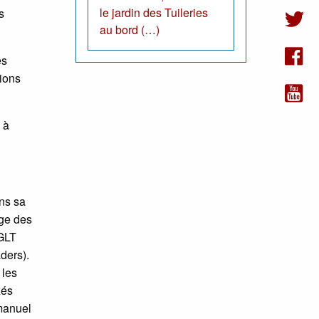
le jardin des Tuileries
s
au bord (…)
es
tions
 à
ns sa
age des
 GLT
ders).
 les
zés
manuel