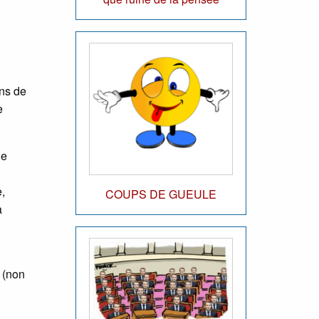
ons de
e
ne
,
COUPS DE GUEULE
à
x (non