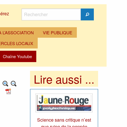
Rechercher
érez
Rechercher
 L’ASSOCIATION
VIE PUBLIQUE
ERCLES LOCAUX
Chaîne Youtube
Lire aussi ...
Science sans critique n’est
que ruine de la pensée