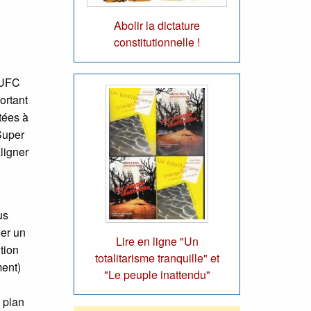
Abolir la dictature
constitutionnelle !
. UFC
ortant
tées à
Super
ligner
us
éer un
Lire en ligne "Un
tion
totalitarisme tranquille" et
ment)
"Le peuple inattendu"
 plan