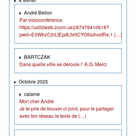
8 février
André Bellon
Par visioconférence
https://us02web.zoom.us/j/87478410618?
pwd=E5WbzCjhLIEpdLfir0CYO5IuhxsfRe.1 (…)
BARTCZAK
Dans quelle ville se déroule l’ A.G. Merci
Octobre 2025
calame
Mon cher André
Je te prie de trouver ci-joint, pour le partager
avec ton réseau le texte de (…)