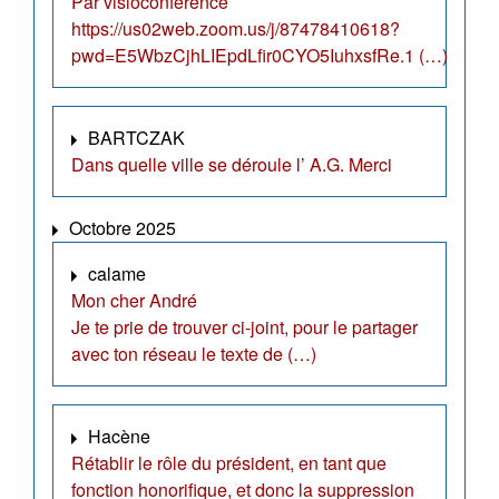
Par visioconférence
https://us02web.zoom.us/j/87478410618?
pwd=E5WbzCjhLIEpdLfir0CYO5IuhxsfRe.1 (…)
BARTCZAK
Dans quelle ville se déroule l’ A.G. Merci
Octobre 2025
calame
Mon cher André
Je te prie de trouver ci-joint, pour le partager
avec ton réseau le texte de (…)
Hacène
Rétablir le rôle du président, en tant que
fonction honorifique, et donc la suppression