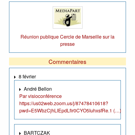
Réunion publique Cercle de Marseille sur la
presse
Commentaires
8 février
André Bellon
Par visioconférence
https://us02web.zoom.us/j/87478410618?
pwd=E5WbzCjhLIEpdLfir0CYO5IuhxsfRe.1 (…)
BARTCZAK