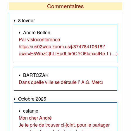
Commentaires
8 février
André Bellon
Par visioconférence
https://us02web.zoom.us/j/87478410618?
pwd=E5WbzCjhLIEpdLfir0CYO5IuhxsfRe.1 (…)
BARTCZAK
Dans quelle ville se déroule l’ A.G. Merci
Octobre 2025
calame
Mon cher André
Je te prie de trouver ci-joint, pour le partager