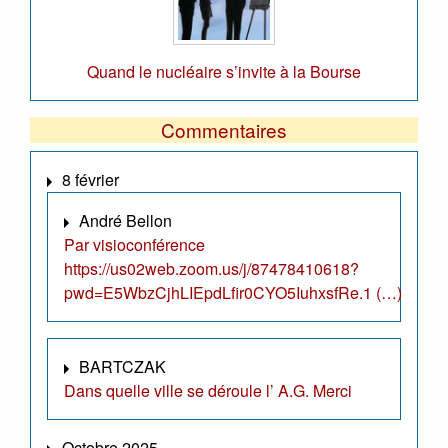
Quand le nucléaire s’invite à la Bourse
Commentaires
8 février
André Bellon
Par visioconférence
https://us02web.zoom.us/j/87478410618?
pwd=E5WbzCjhLIEpdLfir0CYO5IuhxsfRe.1 (…)
BARTCZAK
Dans quelle ville se déroule l’ A.G. Merci
Octobre 2025