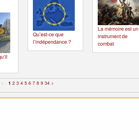
La mémoire est un
Qu’est-ce que
instrument de
l’indépendance ?
combat
u’il
<
1
2
3
4
5
6
7
8
9
34
>