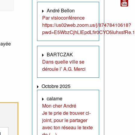
André Bellon
Par visioconférence
https://us02web.zoom.us/j/87478410618?
pwd=E5WbzCjhLIEpdLfir0CYO5IuhxsfRe.1
elayée
BARTCZAK
Dans quelle ville se
déroule l’ A.G. Merci
Octobre 2025
calame
Mon cher André
Je te prie de trouver ci-
joint, pour le partager
avec ton réseau le texte
de (…)