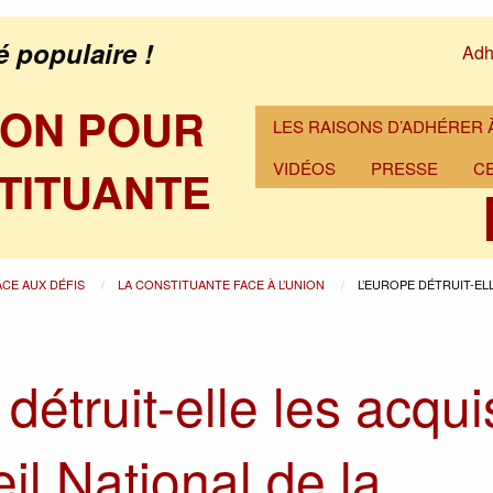
é populaire !
Adh
ION POUR
LES RAISONS D’ADHÉRER À
VIDÉOS
PRESSE
C
TITUANTE
ACE AUX DÉFIS
LA CONSTITUANTE FACE À L’UNION
L’EUROPE DÉTRUIT-ELL
détruit-elle les acqui
il National de la