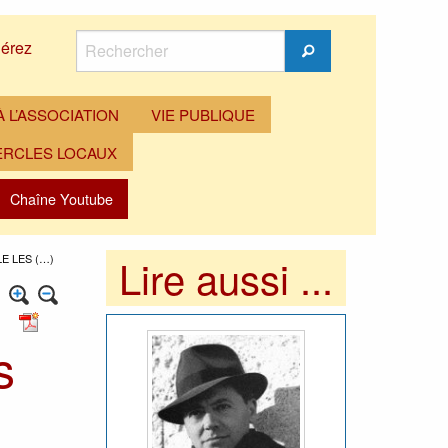
Rechercher
érez
Rechercher
 L’ASSOCIATION
VIE PUBLIQUE
ERCLES LOCAUX
Chaîne Youtube
Lire aussi ...
E LES (…)
s