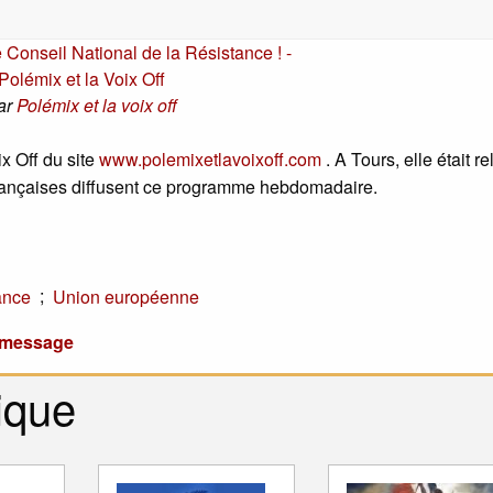
 Conseil National de la Résistance ! -
Polémix et la Voix Off
ar
Polémix et la voix off
x Off du site
www.polemixetlavoixoff.com
. A Tours, elle était r
françaises diffusent ce programme hebdomadaire.
;
ance
Union européenne
u message
ique