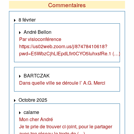
Commentaires
8 février
André Bellon
Par visioconférence
https://us02web.zoom.us/j/87478410618?
pwd=E5WbzCjhLIEpdLfir0CYO5IuhxsfRe.1 (…)
BARTCZAK
Dans quelle ville se déroule l’ A.G. Merci
Octobre 2025
calame
Mon cher André
Je te prie de trouver ci-joint, pour le partager
avec ton réseau le texte de (…)