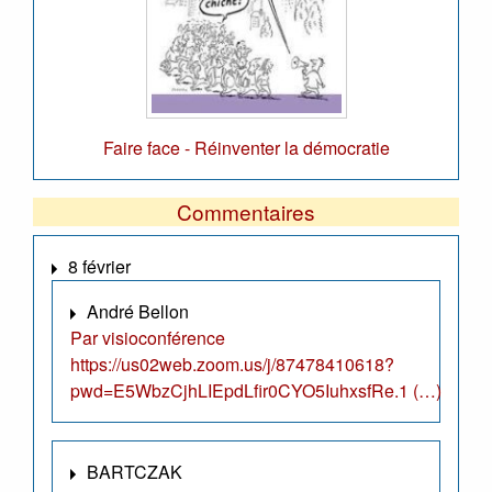
Faire face - Réinventer la démocratie
Commentaires
8 février
André Bellon
Par visioconférence
https://us02web.zoom.us/j/87478410618?
pwd=E5WbzCjhLIEpdLfir0CYO5IuhxsfRe.1 (…)
BARTCZAK