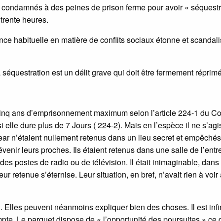
é condamnés à des peines de prison ferme pour avoir « séquest
trente heures.
nce habituelle en matière de conflits sociaux étonne et scandal
a séquestration est un délit grave qui doit être fermement réprim
r cinq ans d’emprisonnement maximum selon l’article 224-1 du C
i elle dure plus de 7 Jours ( 224-2). Mais en l’espèce il ne s’agi
ar n’étaient nullement retenus dans un lieu secret et empêché
nir leurs proches. Ils étaient retenus dans une salle de l’entr
des postes de radio ou de télévision. Il était inimaginable, dans
r retenue s’éternise. Leur situation, en bref, n’avait rien à voir
rai. Elles peuvent néanmoins expliquer bien des choses. Il est inf
mpte. Le parquet dispose de « l’opportunité des poursuites » ce 