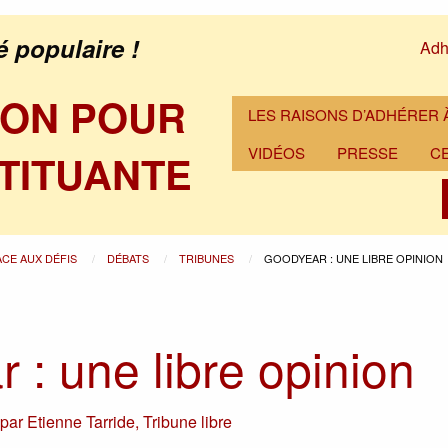
é populaire !
Adh
ION POUR
LES RAISONS D’ADHÉRER À
VIDÉOS
PRESSE
C
TITUANTE
ACE AUX DÉFIS
DÉBATS
TRIBUNES
GOODYEAR : UNE LIBRE OPINION
 : une libre opinion
,
par
Etienne Tarride
,
Tribune libre