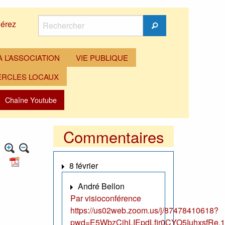
Rechercher
érez
Rechercher
 L’ASSOCIATION
VIE PUBLIQUE
ERCLES LOCAUX
Chaîne Youtube
Commentaires
8 février
André Bellon
Par visioconférence
https://us02web.zoom.us/j/87478410618?
pwd=E5WbzCjhLIEpdLfir0CYO5IuhxsfRe.1