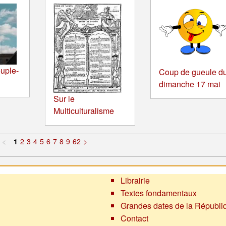
uple-
Coup de gueule d
dimanche 17 mai
Sur le
Multiculturalisme
<
1
2
3
4
5
6
7
8
9
62
>
Librairie
Textes fondamentaux
Grandes dates de la Républi
Contact