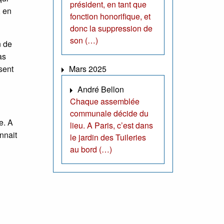
président, en tant que
, en
fonction honorifique, et
donc la suppression de
son (…)
n de
as
sent
Mars 2025
André Bellon
Chaque assemblée
communale décide du
e. A
lieu. A Paris, c’est dans
nnait
le jardin des Tuileries
au bord (…)