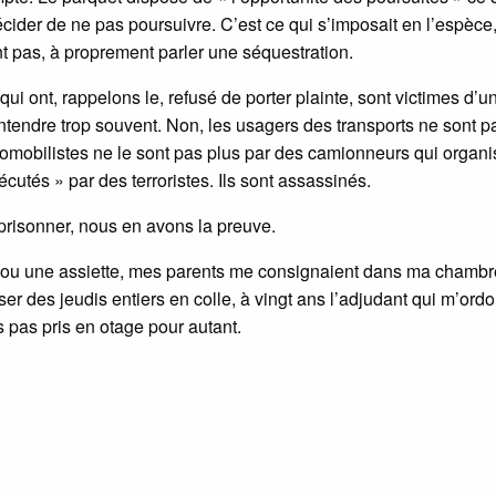
, décider de ne pas poursuivre. C’est ce qui s’imposait en l’espèce
nt pas, à proprement parler une séquestration.
ui ont, rappelons le, refusé de porter plainte, sont victimes d’u
ndre trop souvent. Non, les usagers des transports ne sont p
utomobilistes ne le sont pas plus par des camionneurs qui organi
cutés » par des terroristes. Ils sont assassinés.
prisonner, nous en avons la preuve.
re ou une assiette, mes parents me consignaient dans ma chambr
ser des jeudis entiers en colle, à vingt ans l’adjudant qui m’ordo
is pas pris en otage pour autant.