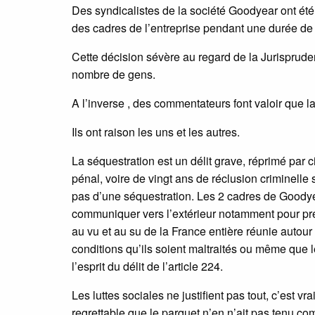
Des syndicalistes de la société Goodyear ont ét
des cadres de l’entreprise pendant une durée de 
Cette décision sévère au regard de la Jurisprude
nombre de gens.
A l’inverse , des commentateurs font valoir que l
Ils ont raison les uns et les autres.
La séquestration est un délit grave, réprimé pa
pénal, voire de vingt ans de réclusion criminelle s
pas d’une séquestration. Les 2 cadres de Goodye
communiquer vers l’extérieur notamment pour préve
au vu et au su de la France entière réunie autour 
conditions qu’ils soient maltraités ou même que leu
l’esprit du délit de l’article 224.
Les luttes sociales ne justifient pas tout, c’est v
regrettable que le parquet n’en n’ait pas tenu co