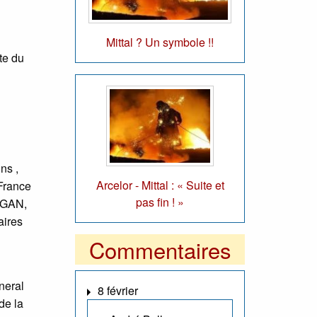
Mittal ? Un symbole !!
te du
ns ,
Arcelor - Mittal : « Suite et
 France
pas fin ! »
, GAN,
aires
Commentaires
neral
8 février
de la