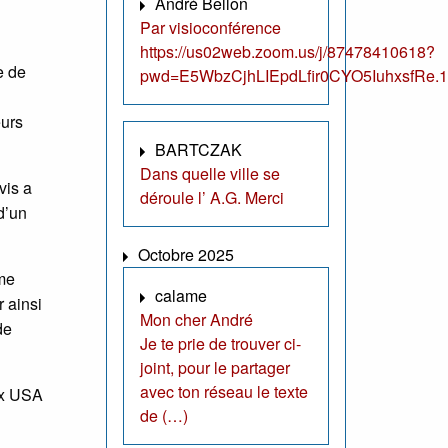
André Bellon
Par visioconférence
https://us02web.zoom.us/j/87478410618?
e de
pwd=E5WbzCjhLIEpdLfir0CYO5IuhxsfRe.1
eurs
BARTCZAK
Dans quelle ville se
vis a
déroule l’ A.G. Merci
d’un
Octobre 2025
mme
calame
 ainsi
Mon cher André
de
Je te prie de trouver ci-
joint, pour le partager
avec ton réseau le texte
aux USA
de (…)