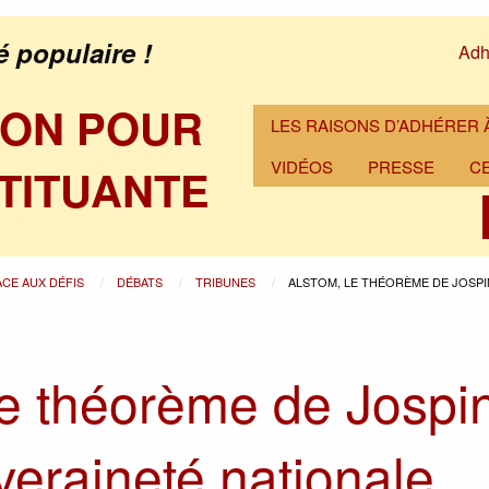
é populaire !
Adh
ION POUR
LES RAISONS D’ADHÉRER À
VIDÉOS
PRESSE
C
TITUANTE
ACE AUX DÉFIS
DÉBATS
TRIBUNES
ALSTOM, LE THÉORÈME DE JOSPI
le théorème de Jospi
veraineté nationale