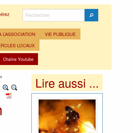
Rechercher
érez
Rechercher
 L’ASSOCIATION
VIE PUBLIQUE
ERCLES LOCAUX
Chaîne Youtube
Lire aussi ...
N
n