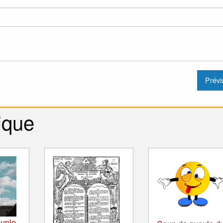
ique
uple-