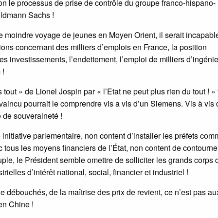
on le processus de prise de contrôle du groupe franco-hispano-
oldmann Sachs !
e moindre voyage de jeunes en Moyen Orient, il serait incapabl
ons concernant des milliers d’emplois en France, la position
 les investissements, l’endettement, l’emploi de milliers d’ingéni
 !
 tout » de Lionel Jospin par « l’Etat ne peut plus rien du tout ! » 
aincu pourrait le comprendre vis a vis d’un Siemens. Vis à vis 
e de souveraineté !
initiative parlementaire, non content d’installer les préfets co
 tous les moyens financiers de l’État, non content de contourner
ple, le Président semble omettre de solliciter les grands corps 
rielles d’intérêt national, social, financier et industriel !
de débouchés, de la maîtrise des prix de revient, ce n’est pas 
 en Chine !