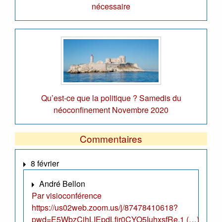
nécessaire
Qu’est-ce que la politique ? Samedis du
néoconfinement Novembre 2020
Commentaires
8 février
André Bellon
Par visioconférence
https://us02web.zoom.us/j/87478410618?
pwd=E5WbzCjhLIEpdLfir0CYO5IuhxsfRe.1 (…)