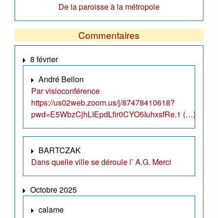
De la paroisse à la métropole
Commentaires
8 février
André Bellon
Par visioconférence
https://us02web.zoom.us/j/87478410618?
pwd=E5WbzCjhLIEpdLfir0CYO5IuhxsfRe.1 (…)
BARTCZAK
Dans quelle ville se déroule l’ A.G. Merci
Octobre 2025
calame