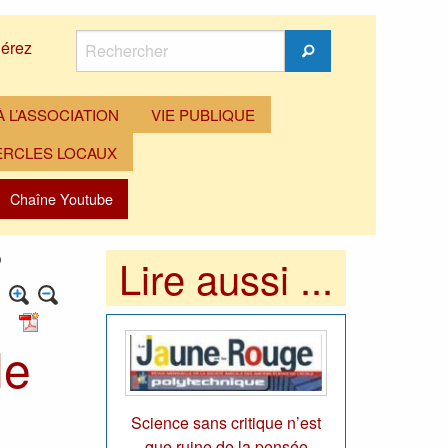
Rechercher
érez
Rechercher
 L’ASSOCIATION
VIE PUBLIQUE
ERCLES LOCAUX
Chaîne Youtube
Lire aussi ...
)
le
Science sans critique n’est
que ruine de la pensée