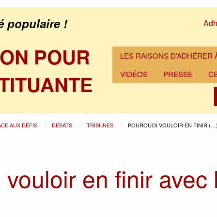
é populaire !
Adh
ION POUR
LES RAISONS D’ADHÉRER À
VIDÉOS
PRESSE
C
TITUANTE
ACE AUX DÉFIS
DÉBATS
TRIBUNES
POURQUOI VOULOIR EN FINIR (…
vouloir en finir avec 