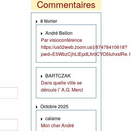
Commentaires
8 février
André Bellon
Par visioconférence
https://us02web.zoom.us/j/87478410618?
pwd=E5WbzCjhLIEpdLfir0CYO5IuhxsfRe.1
BARTCZAK
Dans quelle ville se
déroule l’ A.G. Merci
Octobre 2025
calame
Mon cher André