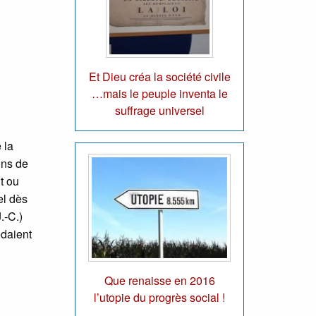
Et Dieu créa la société civile
…mais le peuple inventa le
suffrage universel
 la
ons de
t ou
el dès
.-C.)
édaient
Que renaisse en 2016
l’utopie du progrès social !