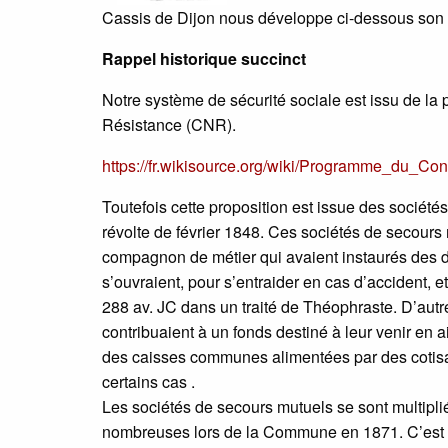
Cassis de Dijon nous développe ci-dessous son an
Rappel historique succinct
Notre système de sécurité sociale est issu de la 
Résistance (CNR).
https://fr.wikisource.org/wiki/Programme_du_Co
Toutefois cette proposition est issue des sociétés
révolte de février 1848. Ces sociétés de secours 
compagnon de métier qui avaient instaurés des dis
s’ouvraient, pour s’entraider en cas d’accident, 
288 av. JC dans un traité de Théophraste. D’autre 
contribuaient à un fonds destiné à leur venir en 
des caisses communes alimentées par des cotisat
certains cas .
Les sociétés de secours mutuels se sont multipliées
nombreuses lors de la Commune en 1871. C’est ve