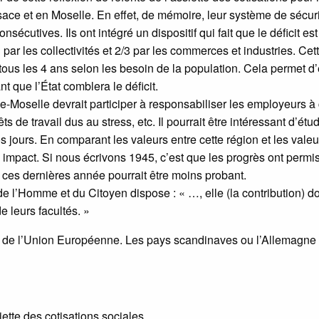
lsace et en Moselle. En effet, de mémoire, leur système de sécur
sécutives. Ils ont intégré un dispositif qui fait que le déficit est
par les collectivités et 2/3 par les commerces et industries. Cet
 tous les 4 ans selon les besoin de la population. Cela permet d’
t que l’État comblera le déficit.
ce-Moselle devrait participer à responsabiliser les employeurs à
ts de travail dus au stress, etc. Il pourrait être intéressant d’étud
s jours. En comparant les valeurs entre cette région et les vale
n impact. Si nous écrivons 1945, c’est que les progrès ont permi
e ces dernières année pourrait être moins probant.
 de l’Homme et du Citoyen dispose : « …, elle (la contribution) do
e leurs facultés. »
 de l’Union Européenne. Les pays scandinaves ou l’Allemagne
ette des cotisations sociales.