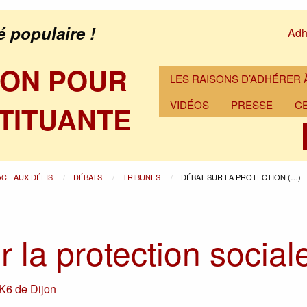
é populaire !
Adh
ION POUR
LES RAISONS D’ADHÉRER À
VIDÉOS
PRESSE
C
TITUANTE
ACE AUX DÉFIS
DÉBATS
TRIBUNES
DÉBAT SUR LA PROTECTION (…)
 la protection social
K6 de Dijon