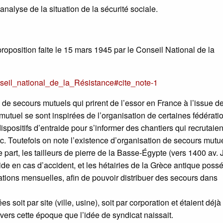
alyse de la situation de la sécurité sociale.
proposition faite le 15 mars 1945 par le Conseil National de la
nseil_national_de_la_Résistance#cite_note-1
 de secours mutuels qui prirent de l’essor en France à l’issue de
mutuel se sont inspirées de l’organisation de certaines fédérati
positifs d’entraide pour s’informer des chantiers qui recrutaien
etc. Toutefois on note l’existence d’organisation de secours mutu
part, les tailleurs de pierre de la Basse-Égypte (vers 1400 av. J
aide en cas d’accident, et les hétairies de la Grèce antique poss
ions mensuelles, afin de pouvoir distribuer des secours dans
 soit par site (ville, usine), soit par corporation et étaient déjà
rs cette époque que l’idée de syndicat naissait.