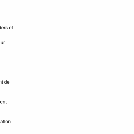
iers et
our
nt de
ent
uation