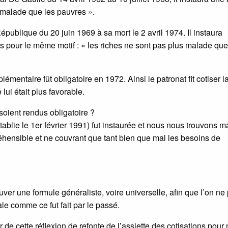
s malade que les pauvres ».
ublique du 20 juin 1969 à sa mort le 2 avril 1974. Il instaura
urs pour le même motif : « les riches ne sont pas plus malade que
émentaire fût obligatoire en 1972. Ainsi le patronat fit cotiser l
lui était plus favorable.
soient rendus obligatoire ?
établie le 1er février 1991) fut instaurée et nous nous trouvons m
éhensible et ne couvrant que tant bien que mal les besoins de
r une formule généraliste, voire universelle, afin que l’on ne
le comme ce fut fait par le passé.
de cette réflexion de refonte de l’assiette des cotisations pour