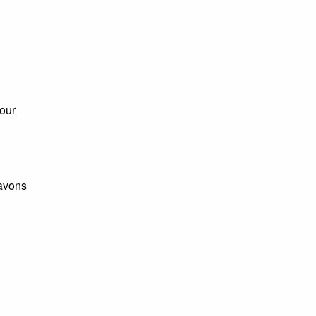
our
 avons