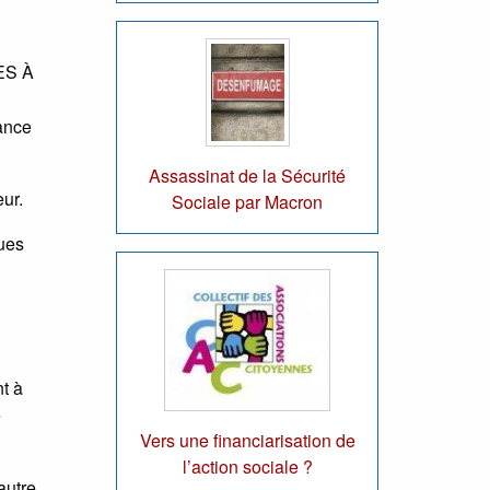
RES À
ance
Assassinat de la Sécurité
eur.
Sociale par Macron
ues
nt à
e
Vers une financiarisation de
l’action sociale ?
autre