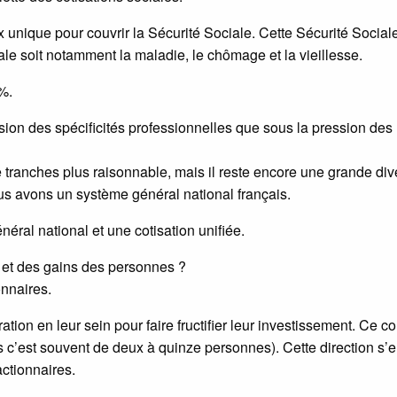
unique pour couvrir la Sécurité Sociale. Cette Sécurité Social
ale soit notamment la maladie, le chômage et la vieillesse.
%.
ession des spécificités professionnelles que sous la pression des
anches plus raisonnable, mais il reste encore une grande dive
us avons un système général national français.
énéral national et une cotisation unifiée.
s et des gains des personnes ?
onnaires.
ion en leur sein pour faire fructifier leur investissement. Ce co
cas c’est souvent de deux à quinze personnes). Cette direction s
actionnaires.