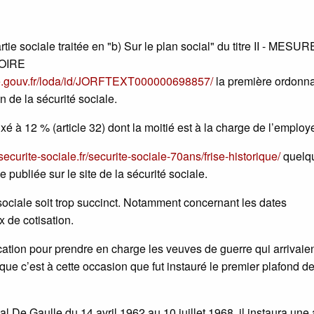
e sociale traitée en "b) Sur le plan social" du titre II - MESU
OIRE
ce.gouv.fr/loda/id/JORFTEXT000000698857/
la première ordonn
 de la sécurité sociale.
xé à 12 % (article 32) dont la moitié est à la charge de l’employ
ecurite-sociale.fr/securite-sociale-70ans/frise-historique/
quelq
e publiée sur le site de la sécurité sociale.
sociale soit trop succinct. Notamment concernant les dates
x de cotisation.
ication pour prendre en charge les veuves de guerre qui arrivaie
que c’est à cette occasion que fut instauré le premier plafond d
 De Gaulle du 14 avril 1962 au 10 juillet 1968, il instaura une 