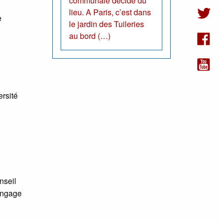
communale décide du
lieu. A Paris, c’est dans
e
le jardin des Tuileries
au bord (…)
rsité
nseil
’engage