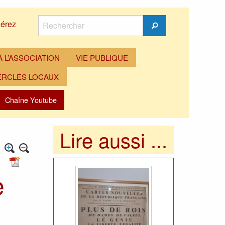
Rechercher
érez
Rechercher
 L’ASSOCIATION
VIE PUBLIQUE
ERCLES LOCAUX
Chaîne Youtube
Lire aussi ...
e