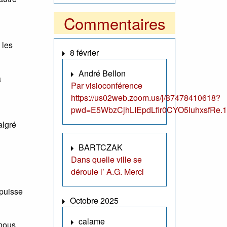
Commentaires
 les
8 février
André Bellon
a
Par visioconférence
https://us02web.zoom.us/j/87478410618?
pwd=E5WbzCjhLIEpdLfir0CYO5IuhxsfRe.1
algré
BARTCZAK
Dans quelle ville se
déroule l’ A.G. Merci
 puisse
Octobre 2025
calame
 nous