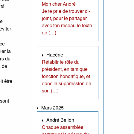
Mon cher André
ité
Je te prie de trouver ci-
joint, pour le partager
te
avec ton réseau le texte
éviter
de (…)
 ce
ier la
Hacène
urs du
Rétablir le rôle du
s de
président, en tant que
fonction honorifique, et
it être
donc la suppression de
son (…)
 sont
Mars 2025
André Bellon
Chaque assemblée