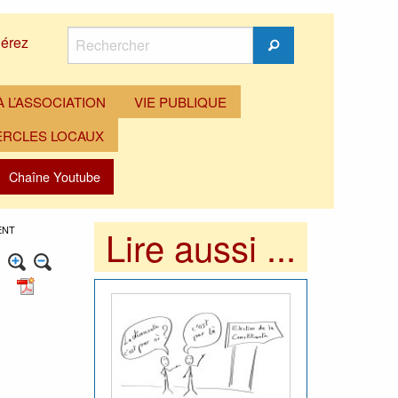
Rechercher
érez
Rechercher
 L’ASSOCIATION
VIE PUBLIQUE
ERCLES LOCAUX
Chaîne Youtube
Lire aussi ...
ENT