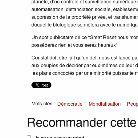
planète, d’où contrôle et surveillance numériqu
automatisation, distanciation sociale, établiss
suppression de la propriété privée, et transhum
duquel le biologique se mêlera avec le numériqu
Un spot publicitaire de ce “Great Reset”nous mo
posséderez rien et vous serez heureux”.
Constat doit être fait qu’un défi nous est lancé 
aux peuples de décider par eux-mêmes de leur dest
les plans concoctés par une minorité puissante m
Mots-clés :
;
;
Démocratie
Mondialisation
Peup
Recommander cette
Je ne suis pas un robot