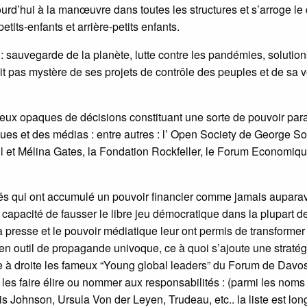
jourd’hui à la manœuvre dans toutes les structures et s’arroge le 
etits-enfants et arrière-petits enfants.
: sauvegarde de la planète, lutte contre les pandémies, solutio
 fait pas mystère de ses projets de contrôle des peuples et de sa 
 lieux opaques de décisions constituant une sorte de pouvoir para
ues et des médias : entre autres : l’ Open Society de George So
ill et Mélina Gates, la Fondation Rockfeller, le Forum Economiq
vés qui ont accumulé un pouvoir financier comme jamais aupara
n capacité de fausser le libre jeu démocratique dans la plupart d
a presse et le pouvoir médiatique leur ont permis de transformer
é en outil de propagande univoque, ce à quoi s’ajoute une stratég
e à droite les fameux “Young global leaders” du Forum de Davos
et les faire élire ou nommer aux responsabilités : (parmi les noms
is Johnson, Ursula Von der Leyen, Trudeau, etc.. la liste est lo