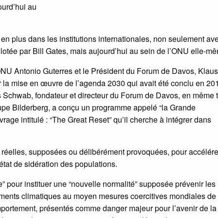
ourd’hui au
s en plus dans les institutions internationales, non seulement av
lotée par Bill Gates, mais aujourd’hui au sein de l’ONU elle-m
l’ONU Antonio Guterres et le Président du Forum de Davos, Klaus
r la mise en œuvre de l’agenda 2030 qui avait été conclu en 20
us Schwab, fondateur et directeur du Forum de Davos, en même
upe Bilderberg, a conçu un programme appelé “la Grande
vrage intitulé : “The Great Reset” qu’il cherche à intégrer dans
ses, réelles, supposées ou délibérément provoquées, pour accélére
état de sidération des populations.
ase” pour instituer une “nouvelle normalité” supposée prévenir les
ments climatiques au moyen mesures coercitives mondiales de
comportement, présentés comme danger majeur pour l’avenir de la