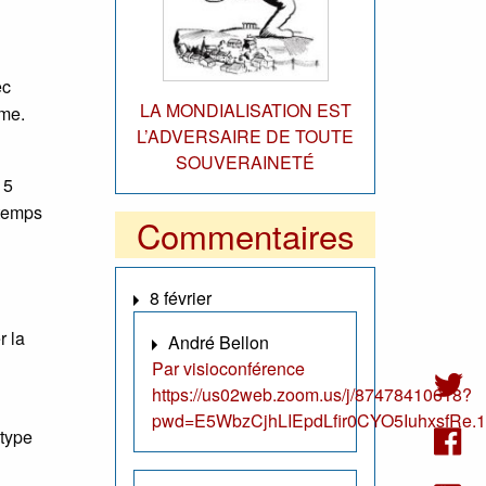
ec
LA MONDIALISATION EST
ême.
L’ADVERSAIRE DE TOUTE
SOUVERAINETÉ
15
 temps
Commentaires
8 février
r la
André Bellon
Par visioconférence
https://us02web.zoom.us/j/87478410618?
pwd=E5WbzCjhLIEpdLfir0CYO5IuhxsfRe.1
 type