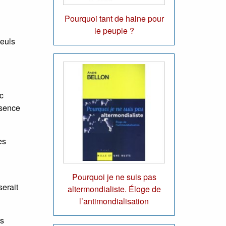
Pourquoi tant de haine pour
le peuple ?
seuls
c
ssence
es
Pourquoi je ne suis pas
serait
altermondialiste. Éloge de
l’antimondialisation
es