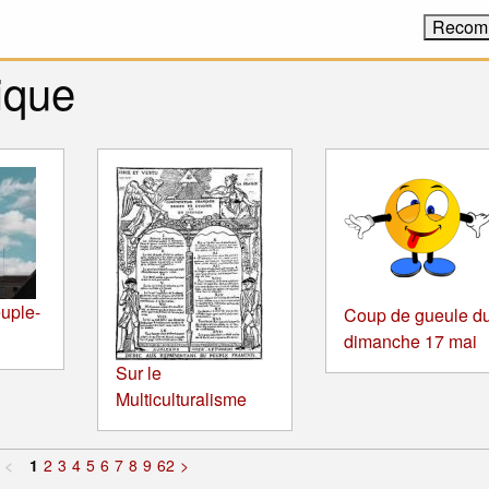
ique
uple-
Coup de gueule d
dimanche 17 mai
Sur le
Multiculturalisme
<
1
2
3
4
5
6
7
8
9
62
>