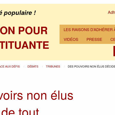
é populaire !
Adh
ION POUR
LES RAISONS D’ADHÉRER À
VIDÉOS
PRESSE
C
TITUANTE
ACE AUX DÉFIS
DÉBATS
TRIBUNES
DES POUVOIRS NON ÉLUS DÉCID
oirs non élus
 de tout