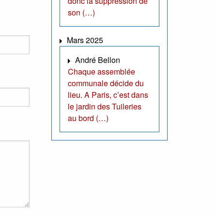
donc la suppression de
son (…)
Mars 2025
André Bellon
Chaque assemblée
communale décide du
lieu. A Paris, c’est dans
le jardin des Tuileries
au bord (…)