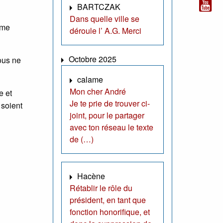
BARTCZAK
Dans quelle ville se
sme
déroule l’ A.G. Merci
Octobre 2025
ous ne
calame
Mon cher André
e et
Je te prie de trouver ci-
 soient
joint, pour le partager
avec ton réseau le texte
de (…)
Hacène
Rétablir le rôle du
président, en tant que
fonction honorifique, et