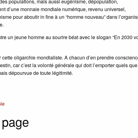
e des populations, mais aussi eugénisme, dépopulation,
ement d’une monnaie mondiale numérique, revenu universel,
anisme pour aboutir in fine à un “homme nouveau” dans l’organi
e.
ntre un jeune homme au sourire béat avec le slogan “En 2030 v
par cette oligarchie mondialiste. A chacun d’en prendre conscienc
in, car c’est la volonté générale qui doit l’emporter quels que
ais dépourvue de toute légitimité.
le
 page