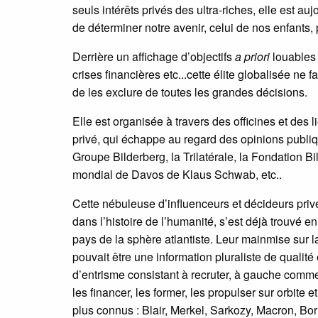
seuls intérêts privés des ultra-riches, elle est au
de déterminer notre avenir, celui de nos enfants, p
Derrière un affichage d’objectifs
a priori
louables 
crises financières etc...cette élite globalisée ne
de les exclure de toutes les grandes décisions.
Elle est organisée à travers des officines et des
privé, qui échappe au regard des opinions publiq
Groupe Bilderberg, la Trilatérale, la Fondation B
mondial de Davos de Klaus Schwab, etc..
Cette nébuleuse d’influenceurs et décideurs pri
dans l’histoire de l’humanité, s’est déjà trouvé e
pays de la sphère atlantiste. Leur mainmise sur l
pouvait être une information pluraliste de qualit
d’entrisme consistant à recruter, à gauche comm
les financer, les former, les propulser sur orbite 
plus connus : Blair, Merkel, Sarkozy, Macron, Bor