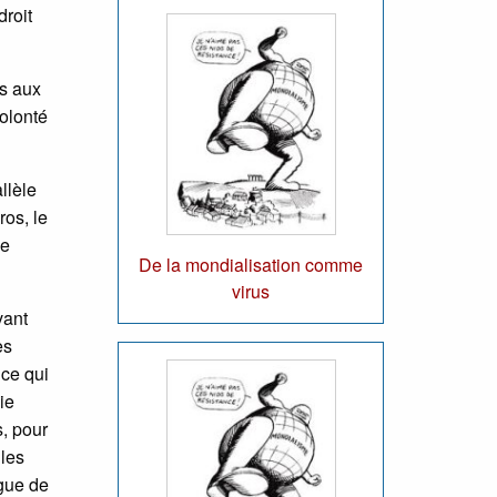
droit
ns aux
volonté
llèle
ros, le
ue
De la mondialisation comme
virus
vant
es
 ce qui
ie
, pour
 les
ngue de