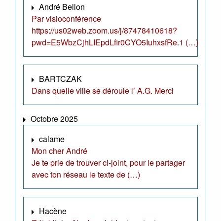
André Bellon
Par visioconférence
https://us02web.zoom.us/j/87478410618?
pwd=E5WbzCjhLIEpdLfir0CYO5IuhxsfRe.1 (…)
BARTCZAK
Dans quelle ville se déroule l’ A.G. Merci
Octobre 2025
calame
Mon cher André
Je te prie de trouver ci-joint, pour le partager
avec ton réseau le texte de (…)
Hacène