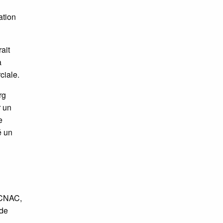
ation
ait
a
ciale.
rg
r un
e
é un
a CNAC,
 de