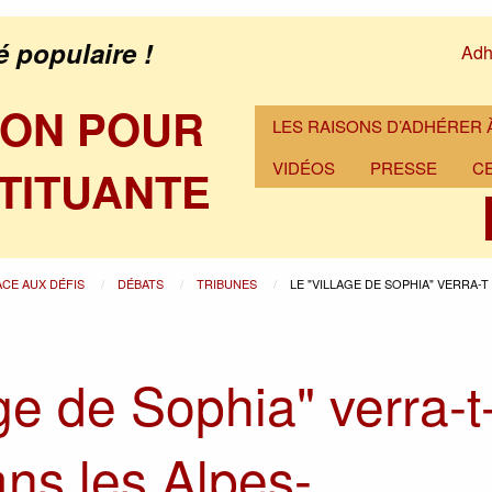
é populaire !
Adh
ION POUR
LES RAISONS D’ADHÉRER À
VIDÉOS
PRESSE
C
TITUANTE
ACE AUX DÉFIS
DÉBATS
TRIBUNES
LE "VILLAGE DE SOPHIA" VERRA-T
ge de Sophia" verra-t-
ans les Alpes-