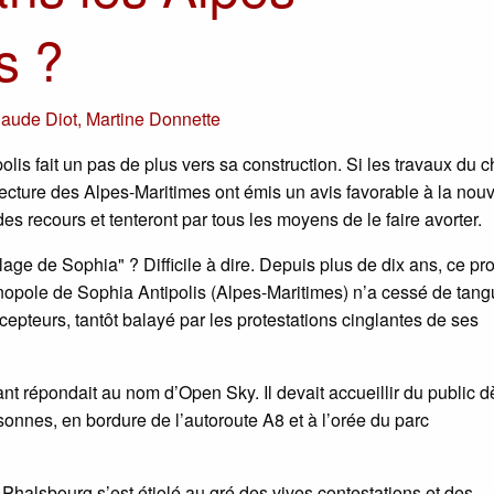
s ?
laude Diot
,
Martine Donnette
is fait un pas de plus vers sa construction. Si les travaux du c
éfecture des Alpes-Maritimes ont émis un avis favorable à la nouv
s recours et tenteront par tous les moyens de le faire avorter.
age de Sophia" ? Difficile à dire. Depuis plus de dix ans, ce pro
hnopole de Sophia Antipolis (Alpes-Maritimes) n’a cessé de tang
cepteurs, tantôt balayé par les protestations cinglantes de ses
nt répondait au nom d’Open Sky. Il devait accueillir du public d
nnes, en bordure de l’autoroute A8 et à l’orée du parc
Phalsbourg s’est étiolé au gré des vives contestations et des