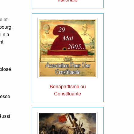
é et
bourg,
i n’a
nt
xplosé
Bonapartisme ou
Constituante
messe
éussi