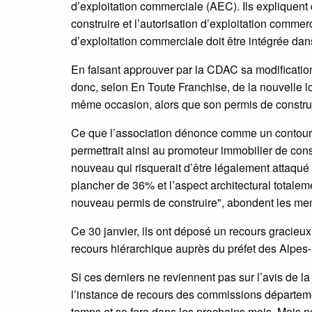
d’exploitation commerciale (AEC). Ils expliquent 
construire et l’autorisation d’exploitation commer
d’exploitation commerciale doit être intégrée dan
En faisant approuver par la CDAC sa modification
donc, selon En Toute Franchise, de la nouvelle lo
même occasion, alors que son permis de construire
Ce que l’association dénonce comme un contourn
permettrait ainsi au promoteur immobilier de con
nouveau qui risquerait d’être légalement attaqué
plancher de 36% et l’aspect architectural totalem
nouveau permis de construire", abondent les me
Ce 30 janvier, ils ont déposé un recours gracie
recours hiérarchique auprès du préfet des Alpes-
Si ces derniers ne reviennent pas sur l’avis de la
l’instance de recours des commissions départe
temps et se fera dans les prochains mois. Mais 