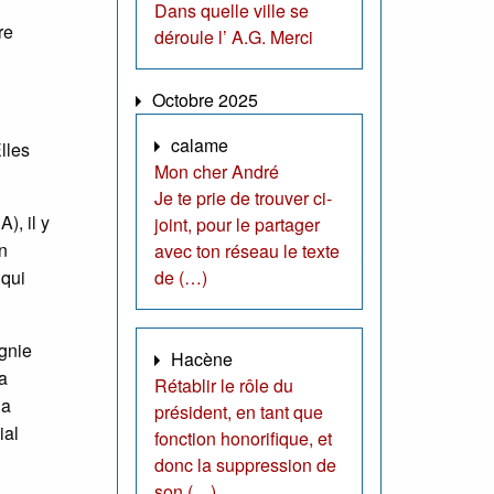
Dans quelle ville se
re
déroule l’ A.G. Merci
Octobre 2025
calame
lles
Mon cher André
Je te prie de trouver ci-
), il y
joint, pour le partager
n
avec ton réseau le texte
de (…)
 qui
gnie
Hacène
a
Rétablir le rôle du
la
président, en tant que
ial
fonction honorifique, et
donc la suppression de
son (…)