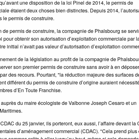
qu’avant une disposition de la loi Pinel de 2014, le permis de
ciale étaient deux choses bien distinctes. Depuis 2014, l’autoris
s le permis de construire.
 de permis de construire, la compagnie de Phalsbourg se servir
i pour obtenir son autorisation d’exploitation commerciale par l
 initial n’avait pas valeur d’autorisation d’exploitation commer
ement de la législation au profit de la compagnie de Phalsbou
server son premier permis de construire sans avoir à en dépose
 par des recours. Pourtant, "la réduction majeure des surfaces d
ent différent du permis de construire d’origine auraient nécessit
mbres d’En Toute Franchise.
ux auprès du maire écologiste de Valbonne Joseph Cesaro et un
Maritimes.
 CDAC du 25 janvier, ils porteront, eux aussi, l’affaire devant l
mentales d’aménagement commercial (CDAC). "Cela prend plus
nous sommes prêts à aller jusqu’au bout, même si cela demande