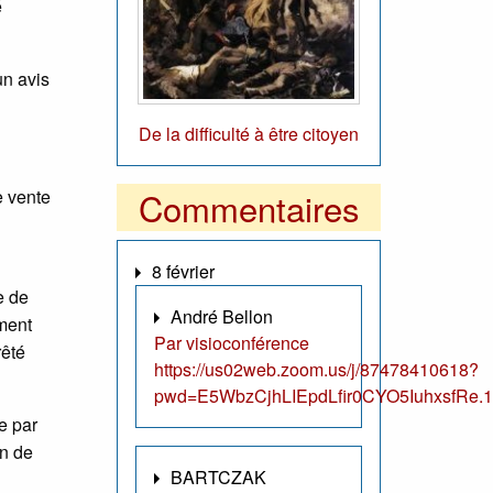
é
un avis
De la difficulté à être citoyen
Commentaires
e vente
8 février
e de
André Bellon
ment
Par visioconférence
êté
https://us02web.zoom.us/j/87478410618?
pwd=E5WbzCjhLIEpdLfir0CYO5IuhxsfRe.1
e par
on de
BARTCZAK