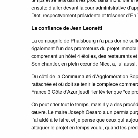
ensuite d’aller devant la cour administrative d’ap
Diot, respectivement présidente et trésorier d’En
La confiance de Jean Leonetti
La compagnie de Phalsbourg n’a pas donné suite a
également l’un des promoteurs du projet immobili
comprenant un hôtel 4 étoiles, des restaurants 
Son chantier, en plein cœur de Nice, a, lui auss
Du côté de la Communauté d’Agglomération Soph
rattachée et où doit se tenir le complexe commerc
France 3 Côte d’Azur jeudi 1er février que "ce pro
On peut crier tout le temps, mais il y a des proc
œuvre. Le maire Joseph Cesaro a un permis purgé d
l’ai aidé à le faire, et je pense que ceux qui aujour
attaquer le projet en temps voulu, quand les pré