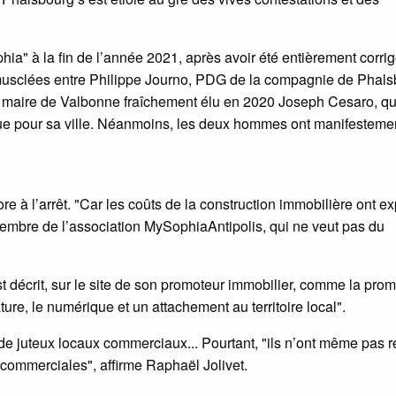
hia" à la fin de l’année 2021, après avoir été entièrement corrig
is musclées entre Philippe Journo, PDG de la compagnie de Phals
e maire de Valbonne fraîchement élu en 2020 Joseph Cesaro, qu
que pour sa ville. Néanmoins, les deux hommes ont manifesteme
ore à l’arrêt. "Car les coûts de la construction immobilière ont e
membre de l’association MySophiaAntipolis, qui ne veut pas du
t décrit, sur le site de son promoteur immobilier, comme la pro
ure, le numérique et un attachement au territoire local".
 de juteux locaux commerciaux... Pourtant, "ils n’ont même pas r
commerciales", affirme Raphaël Jolivet.