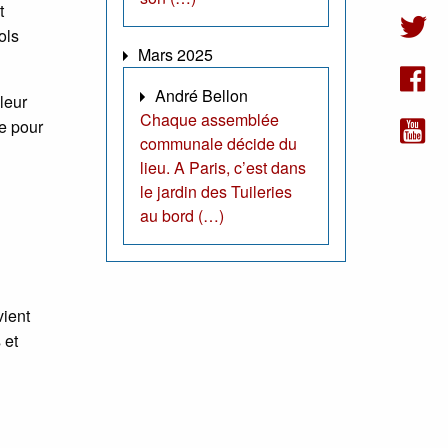
t
ols
Mars 2025
André Bellon
leur
Chaque assemblée
te pour
communale décide du
lieu. A Paris, c’est dans
le jardin des Tuileries
au bord (…)
vient
 et