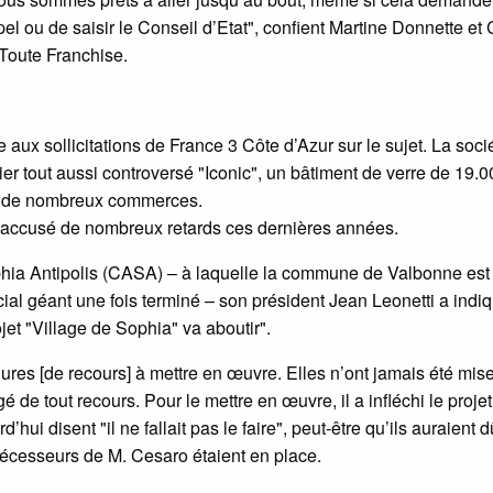
pel ou de saisir le Conseil d’Etat", confient Martine Donnette et
 Toute Franchise.
ux sollicitations de France 3 Côte d’Azur sur le sujet. La socié
er tout aussi controversé "Iconic", un bâtiment de verre de 19.
et de nombreux commerces.
i, accusé de nombreux retards ces dernières années.
ia Antipolis (CASA) – à laquelle la commune de Valbonne est
ial géant une fois terminé – son président Jean Leonetti a indi
jet "Village de Sophia" va aboutir".
édures [de recours] à mettre en œuvre. Elles n’ont jamais été mis
e tout recours. Pour le mettre en œuvre, il a infléchi le projet
d’hui disent "il ne fallait pas le faire", peut-être qu’ils auraient d
décesseurs de M. Cesaro étaient en place.