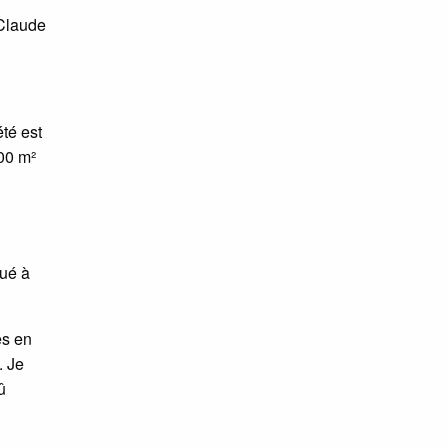
 Claude
té est
000 m²
qué à
es en
. Je
û