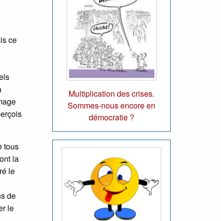
is ce
els
a
Multiplication des crises.
image
Sommes-nous encore en
perçois
démocratie ?
e tous
ont la
ré le
ns de
r le