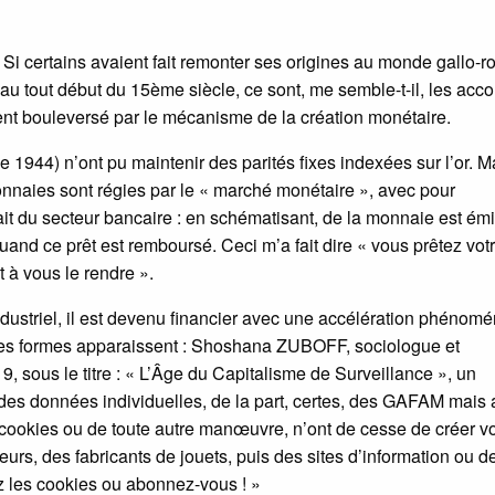
 Si certains avaient fait remonter ses origines au monde gallo-
au tout début du 15ème siècle, ce sont, me semble-t-il, les acc
nt bouleversé par le mécanisme de la création monétaire.
e 1944) n’ont pu maintenir des parités fixes indexées sur l’or. M
monnaies sont régies par le « marché monétaire », avec pour
it du secteur bancaire : en schématisant, de la monnaie est ém
 quand ce prêt est remboursé. Ceci m’a fait dire « vous prêtez vot
 à vous le rendre ».
ndustriel, il est devenu financier avec une accélération phénom
lles formes apparaissent : Shoshana ZUBOFF, sociologue et
9, sous le titre : « L’Âge du Capitalisme de Surveillance », un
n des données individuelles, de la part, certes, des GAFAM mais 
e cookies ou de toute autre manœuvre, n’ont de cesse de créer vo
eurs, des fabricants de jouets, puis des sites d’information ou d
z les cookies ou abonnez-vous ! »