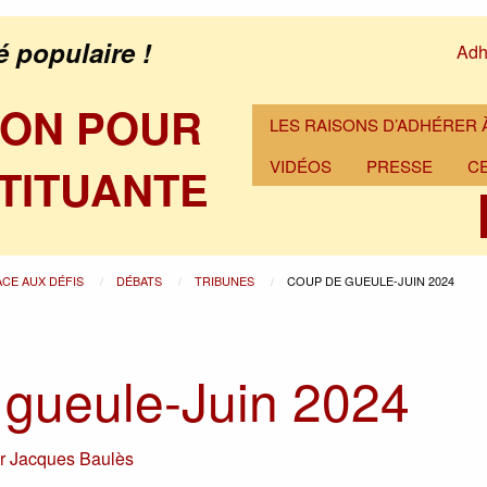
é populaire !
Adh
ION POUR
LES RAISONS D’ADHÉRER À
VIDÉOS
PRESSE
C
TITUANTE
ACE AUX DÉFIS
DÉBATS
TRIBUNES
COUP DE GUEULE-JUIN 2024
gueule-Juin 2024
ar
Jacques Baulès