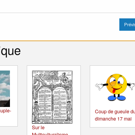
ique
uple-
Coup de gueule d
dimanche 17 mai
Sur le
Multiculturalisme