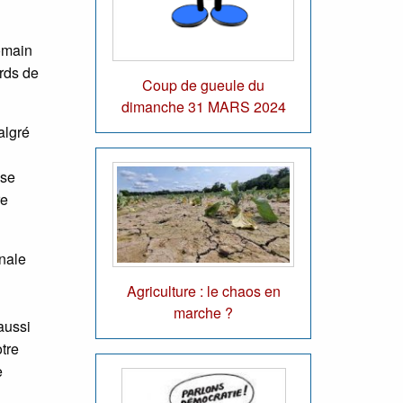
romain
ords de
Coup de gueule du
dimanche 31 MARS 2024
algré
ise
re
énale
Agriculture : le chaos en
marche ?
aussi
tre
e