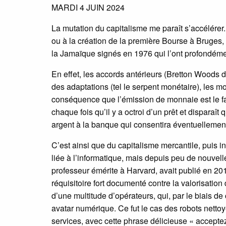
MARDI 4 JUIN 2024
La mutation du capitalisme me paraît s’accélérer.
ou à la création de la première Bourse à Bruges, 
la Jamaïque signés en 1976 qui l’ont profondéme
En effet, les accords antérieurs (Bretton Woods d
des adaptations (tel le serpent monétaire), les 
conséquence que l’émission de monnaie est le fa
chaque fois qu’il y a octroi d’un prêt et disparaît
argent à la banque qui consentira éventuellement
C’est ainsi que du capitalisme mercantile, puis i
liée à l’informatique, mais depuis peu de nouve
professeur émérite à Harvard, avait publié en 201
réquisitoire fort documenté contre la valorisatio
d’une multitude d’opérateurs, qui, par le biais d
avatar numérique. Ce fut le cas des robots nettoy
services, avec cette phrase délicieuse « accepte