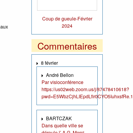
Coup de gueule-Février
2024
 aux
Commentaires
8 février
André Bellon
Par visioconférence
https://us02web.zoom.us/j/87478410618?
pwd=E5WbzCjhLIEpdLfir0CYO5IuhxsfRe.1
BARTCZAK
Dans quelle ville se
déroule l’ A.G. Merci