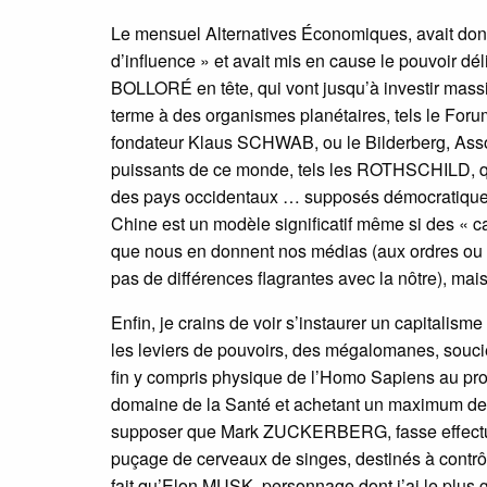
Le mensuel Alternatives Économiques, avait donn
d’influence » et avait mis en cause le pouvoir d
BOLLORÉ en tête, qui vont jusqu’à investir massi
terme à des organismes planétaires, tels le For
fondateur Klaus SCHWAB, ou le Bilderberg, Associ
puissants de ce monde, tels les ROTHSCHILD, qui
des pays occidentaux … supposés démocratiques ! +
Chine est un modèle significatif même si des « cap
que nous en donnent nos médias (aux ordres ou s
pas de différences flagrantes avec la nôtre), ma
Enfin, je crains de voir s’instaurer un capitali
les leviers de pouvoirs, des mégalomanes, soucie
fin y compris physique de l’Homo Sapiens au prof
domaine de la Santé et achetant un maximum de 
supposer que Mark ZUCKERBERG, fasse effectuer
puçage de cerveaux de singes, destinés à contrôl
fait qu’Elon MUSK, personnage dont j’ai le plus g