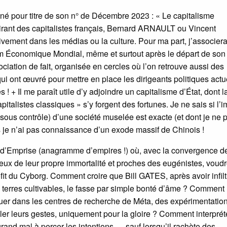
é pour titre de son n° de Décembre 2023 : « Le capitalisme
élirant des capitalistes français, Bernard ARNAULT ou Vincent
vement dans les médias ou la culture. Pour ma part, j’associera
um Économique Mondial, même et surtout après le départ de son
ation de fait, organisée en cercles où l’on retrouve aussi des
 ont œuvré pour mettre en place les dirigeants politiques actu
 Il me paraît utile d’y adjoindre un capitalisme d’État, dont l
italistes classiques » s’y forgent des fortunes. Je ne sais si l’
ous contrôle) d’une société muselée est exacte (et dont je ne 
is je n’ai pas connaissance d’un exode massif de Chinois !
sme d’Emprise (anagramme d’empires !) où, avec la convergence d
ux de leur propre immortalité et proches des eugénistes, voudr
it du Cyborg. Comment croire que Bill GATES, après avoir infilt
terres cultivables, le fasse par simple bonté d’âme ? Comment
 dans les centres de recherche de Méta, des expérimentatio
er leurs gestes, uniquement pour la gloire ? Comment interpréte
rand mal à percer les intentions … sauf lorsqu’il rachète des