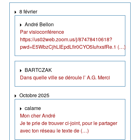
8 février
André Bellon
Par visioconférence
https://us02web.zoom.us/j/87478410618?
pwd=E5WbzCjhLIEpdLfir0CYO5IuhxsfRe.1 (…)
BARTCZAK
Dans quelle ville se déroule l’ A.G. Merci
Octobre 2025
calame
Mon cher André
Je te prie de trouver ci-joint, pour le partager
avec ton réseau le texte de (…)